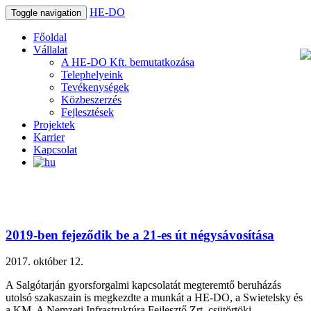
HE-DO
Toggle navigation
Főoldal
Vállalat
A HE-DO Kft. bemutatkozása
Telephelyeink
Tevékenységek
Közbeszerzés
Fejlesztések
Projektek
Karrier
Kapcsolat
2019-ben fejeződik be a 21-es út négysávosítása
2017. október 12.
A Salgótarján gyorsforgalmi kapcsolatát megteremtő beruházás
utolsó szakaszain is megkezdte a munkát a HE-DO, a Swietelsky és
a KM. A Nemzeti Infrastruktúra Fejlesztő Zrt, csütörtöki