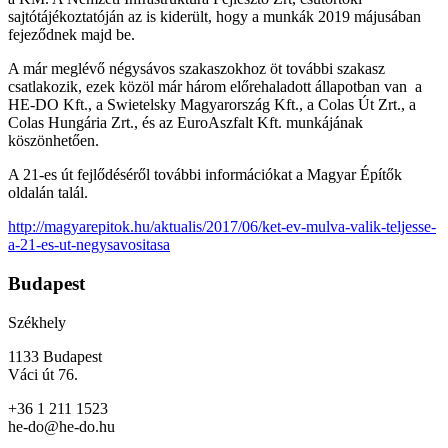
sajtótájékoztatóján az is kiderült, hogy a munkák 2019 májusában
fejeződnek majd be.
A már meglévő négysávos szakaszokhoz öt további szakasz
csatlakozik, ezek közöl már három előrehaladott állapotban van a
HE-DO Kft., a Swietelsky Magyarország Kft., a Colas Út Zrt., a
Colas Hungária Zrt., és az EuroAszfalt Kft. munkájának
köszönhetően.
A 21-es út fejlődéséről további információkat a Magyar Építők
oldalán talál.
http://magyarepitok.hu/aktualis/2017/06/ket-ev-mulva-valik-teljesse-
a-21-es-ut-negysavositasa
Budapest
Székhely
1133 Budapest
Váci út 76.
+36 1 211 1523
he-do@he-do.hu