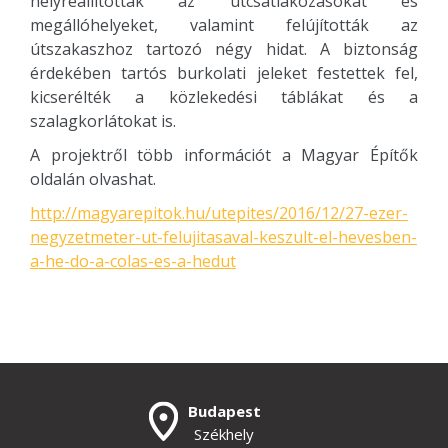
helyreállították az útcsatlakozásokat és
megállóhelyeket, valamint felújították az
útszakaszhoz tartozó négy hidat. A biztonság
érdekében tartós burkolati jeleket festettek fel,
kicserélték a közlekedési táblákat és a
szalagkorlátokat is.
A projektről több információt a Magyar Építők
oldalán olvashat.
http://magyarepitok.hu/utepites/2016/12/27-ezer-
negyzetmeter-ut-felujitasaval-keszult-el-hevesben-
a-he-do-a-colas-es-a-hedut
Budapest
Székhely