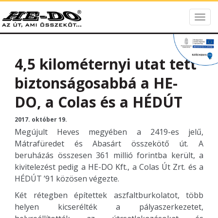
Togg
HE-DO
navig
4,5 kilométernyi utat tett
biztonságosabbá a HE-
DO, a Colas és a HÉDÚT
2017. október 19.
Megújult Heves megyében a 2419-es jelű,
Mátrafüredet és Abasárt összekötő út. A
beruházás összesen 361 millió forintba került, a
kivitelezést pedig a HE-DO Kft., a Colas Út Zrt. és a
HÉDÚT ’91 közösen végezte.
Két rétegben építettek aszfaltburkolatot, több
helyen kicserélték a pályaszerkezetet,