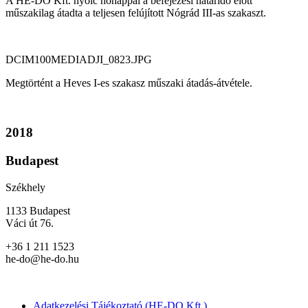
A HE-DO Kft. nyolc hónappal a befejezési határidő előtt
műszakilag átadta a teljesen felújított Nógrád III-as szakaszt.
DCIM100MEDIADJI_0823.JPG
Megtörtént a Heves I-es szakasz műszaki átadás-átvétele.
2018
Budapest
Székhely
1133 Budapest
Váci út 76.
+36 1 211 1523
he-do@he-do.hu
Adatkezelési Tájékoztató (HE-DO Kft.)