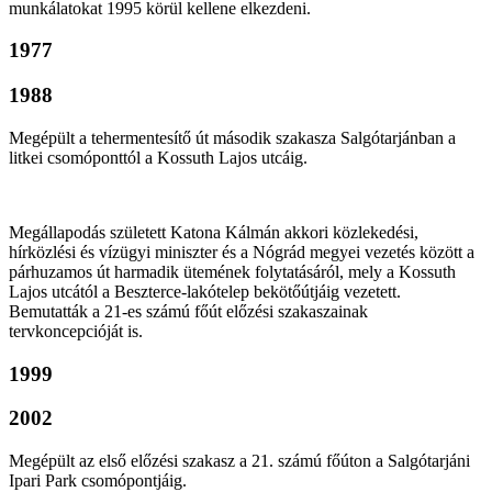
munkálatokat 1995 körül kellene elkezdeni.
1977
1988
Megépült a tehermentesítő út második szakasza Salgótarjánban a
litkei csomóponttól a Kossuth Lajos utcáig.
Megállapodás született Katona Kálmán akkori közlekedési,
hírközlési és vízügyi miniszter és a Nógrád megyei vezetés között a
párhuzamos út harmadik ütemének folytatásáról, mely a Kossuth
Lajos utcától a Beszterce-lakótelep bekötőútjáig vezetett.
Bemutatták a 21-es számú főút előzési szakaszainak
tervkoncepcióját is.
1999
2002
Megépült az első előzési szakasz a 21. számú főúton a Salgótarjáni
Ipari Park csomópontjáig.