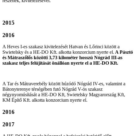
részének, kivitelezésével.
2015
2016
A Heves I-es szakasz kivitelezését Hatvan és Lőrinci között a
Swietelsky és a HE-DO Kft. alkotta konzorcium nyerte el.
A Pásztó
és Mátraszőlős közötti 3,73 kilométer hosszú Nógrád III-as
szakasz teljes felújítását önállóan nyerte el a HE-DO Kft.
A Tar és Mátraverebély között húzódó Nógrád IV-es, valamint a
Bátonyterenye térségében futó Nógrád V-ös szakasz
négynyomúsítását a HE-DO Kft, Swietelsky Magyarország Kft,
KM Építő Kft. alkotta konzorcium nyerte el.
2016
2017