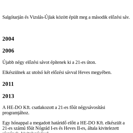
Salgótarján és Vizslás-Újlak között épült meg a második előzési sáv.
2004
2006
Újabb négy előzési sávot építenek ki a 21-es úton.
Elkészülnek az utolsó két előzési sávval Heves megyében.
2011
2013
A HE-DO Kft. csatlakozott a 21-es főút négysávosítási
programjához.
Egy hónappal a megadott határidő előtt a HE-DO Kft. elkészült a
21-es számú főút Nógrád I-es és Heves II-es, általa kivitelezett