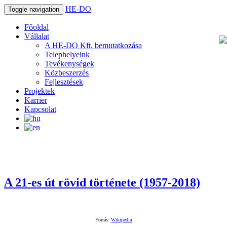
HE-DO
Toggle navigation
Főoldal
Vállalat
A HE-DO Kft. bemutatkozása
Telephelyeink
Tevékenységek
Közbeszerzés
Fejlesztések
Projektek
Karrier
Kapcsolat
A 21-es út rövid története (1957-2018)
Forrás:
Wikipedia