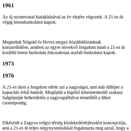
1961
Az új nyomvonal kialakításával az év elejére végeztek. A 21-es út
végig betonburkolatot kapott.
Megindult Nógrád és Heves megye közúthálózatának
korszerűsítése, amiben az egyre növekvő forgalom miatt a 21-es út
korábbi beton burkolata fokozatosan aszfalt burkolatot kapott.
1973
1976
A 21-es úton a forgalom elérte azt a nagyságot, ami már túllépte a
kapacitás felső határát. Megépült a legelső tehermentesítő szakasz
Salgótarján belterületén a zagyvapálfalvai temetőtől a litkei
csomópontig.
Elkészült a Zagyva völgyi térség közlekedésfejlesztési koncepciója,
ami a 21-es út teljes négynyomúsítását fogalmazta meg azzal, hogy a