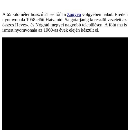
A 65 kilométer hosszú 21-es főút a
Zagyva
völgyében halad. Eredeti
nyomvonala 1958 előtt Hatvantól Salgótarjánig keresztül vezetett az
összes Heves-, és Nógrád megyei nagyobb településen. A főút ma is
ismert nyomvonala az 1960-as évek elején készült el.