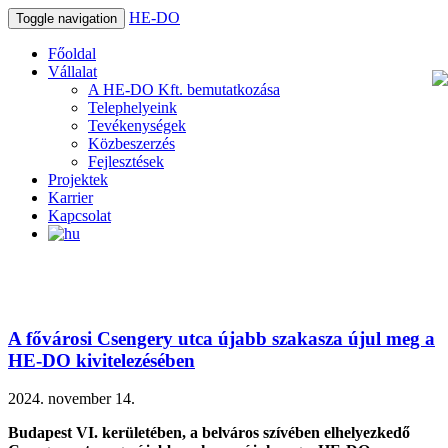
HE-DO
Toggle navigation
Főoldal
Vállalat
A HE-DO Kft. bemutatkozása
Telephelyeink
Tevékenységek
Közbeszerzés
Fejlesztések
Projektek
Karrier
Kapcsolat
A fővárosi Csengery utca újabb szakasza újul meg a
HE-DO kivitelezésében
2024. november 14.
Budapest VI. kerületében, a belváros szívében elhelyezkedő