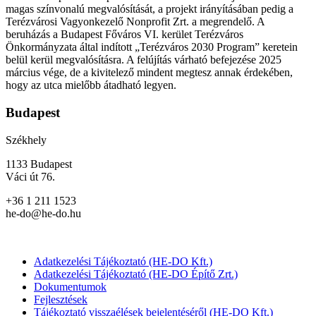
magas színvonalú megvalósítását, a projekt irányításában pedig a
Terézvárosi Vagyonkezelő Nonprofit Zrt. a megrendelő. A
beruházás a Budapest Főváros VI. kerület Terézváros
Önkormányzata által indított „Terézváros 2030 Program” keretein
belül kerül megvalósításra. A felújítás várható befejezése 2025
március vége, de a kivitelező mindent megtesz annak érdekében,
hogy az utca mielőbb átadható legyen.
Budapest
Székhely
1133 Budapest
Váci út 76.
+36 1 211 1523
he-do@he-do.hu
Adatkezelési Tájékoztató (HE-DO Kft.)
Adatkezelési Tájékoztató (HE-DO Építő Zrt.)
Dokumentumok
Fejlesztések
Tájékoztató visszaélések bejelentéséről (HE-DO Kft.)