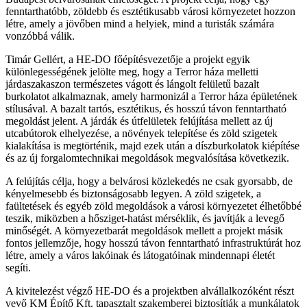
fenntarthatóbb, zöldebb és esztétikusabb városi környezetet hozzon
létre, amely a jövőben mind a helyiek, mind a turisták számára
vonzóbbá válik.
Timár Gellért, a HE-DO főépítésvezetője a projekt egyik
különlegességének jelölte meg, hogy a Terror háza melletti
járdaszakaszon természetes vágott és lángolt felületű bazalt
burkolatot alkalmaznak, amely harmonizál a Terror háza épületének
stílusával. A bazalt tartós, esztétikus, és hosszú távon fenntartható
megoldást jelent. A járdák és útfelületek felújítása mellett az új
utcabútorok elhelyezése, a növények telepítése és zöld szigetek
kialakítása is megtörténik, majd ezek után a díszburkolatok kiépítése
és az új forgalomtechnikai megoldások megvalósítása következik.
A felújítás célja, hogy a belvárosi közlekedés ne csak gyorsabb, de
kényelmesebb és biztonságosabb legyen. A zöld szigetek, a
faültetések és egyéb zöld megoldások a városi környezetet élhetőbbé
teszik, miközben a hősziget-hatást mérséklik, és javítják a levegő
minőségét. A környezetbarát megoldások mellett a projekt másik
fontos jellemzője, hogy hosszú távon fenntartható infrastruktúrát hoz
létre, amely a város lakóinak és látogatóinak mindennapi életét
segíti.
A kivitelezést végző HE-DO és a projektben alvállalkozóként részt
vevő KM Építő Kft. tapasztalt szakemberei biztosítják a munkálatok