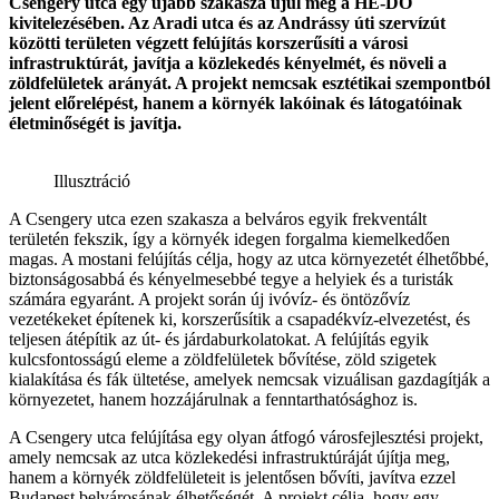
Csengery utca egy újabb szakasza újul meg a HE-DO
kivitelezésében. Az Aradi utca és az Andrássy úti szervízút
közötti területen végzett felújítás korszerűsíti a városi
infrastruktúrát, javítja a közlekedés kényelmét, és növeli a
zöldfelületek arányát. A projekt nemcsak esztétikai szempontból
jelent előrelépést, hanem a környék lakóinak és látogatóinak
életminőségét is javítja.
Illusztráció
A Csengery utca ezen szakasza a belváros egyik frekventált
területén fekszik, így a környék idegen forgalma kiemelkedően
magas. A mostani felújítás célja, hogy az utca környezetét élhetőbbé,
biztonságosabbá és kényelmesebbé tegye a helyiek és a turisták
számára egyaránt. A projekt során új ivóvíz- és öntözővíz
vezetékeket építenek ki, korszerűsítik a csapadékvíz-elvezetést, és
teljesen átépítik az út- és járdaburkolatokat. A felújítás egyik
kulcsfontosságú eleme a zöldfelületek bővítése, zöld szigetek
kialakítása és fák ültetése, amelyek nemcsak vizuálisan gazdagítják a
környezetet, hanem hozzájárulnak a fenntarthatósághoz is.
A Csengery utca felújítása egy olyan átfogó városfejlesztési projekt,
amely nemcsak az utca közlekedési infrastruktúráját újítja meg,
hanem a környék zöldfelületeit is jelentősen bővíti, javítva ezzel
Budapest belvárosának élhetőségét. A projekt célja, hogy egy