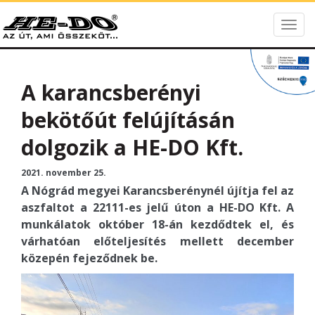
Togg
HE-DO
navig
A karancsberényi
bekötőút felújításán
dolgozik a HE-DO Kft.
2021. november 25.
A Nógrád megyei Karancsberénynél újítja fel az
aszfaltot a 22111-es jelű úton a HE-DO Kft. A
munkálatok október 18-án kezdődtek el, és
várhatóan előteljesítés mellett december
közepén fejeződnek be.