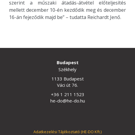
szerint a műszaki átadás-átvétel előteljesítés
mellett december 10-én kezdődik meg és december
16-án fejeződik majd be” – tudatta Reichardt Jenő.
Budapest
Székhely
1133 Budapest
Váci út 76.
+36 1 211 1523
he-do@he-do.hu
Adatkezelési Tájékoztató (HE-DO Kft.)