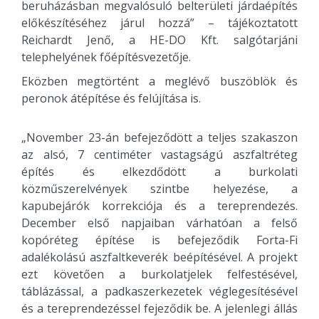
beruházásban megvalósuló belterületi járdaépítés
előkészítéséhez járul hozzá” – tájékoztatott
Reichardt Jenő, a HE-DO Kft. salgótarjáni
telephelyének főépítésvezetője.
Eközben megtörtént a meglévő buszöblök és
peronok átépítése és felújítása is.
„November 23-án befejeződött a teljes szakaszon
az alsó, 7 centiméter vastagságú aszfaltréteg
építés és elkezdődött a burkolati
közműszerelvények szintbe helyezése, a
kapubejárók korrekciója és a tereprendezés.
December első napjaiban várhatóan a felső
kopóréteg építése is befejeződik Forta-Fi
adalékolású aszfaltkeverék beépítésével. A projekt
ezt követően a burkolatjelek felfestésével,
táblázással, a padkaszerkezetek véglegesítésével
és a tereprendezéssel fejeződik be. A jelenlegi állás