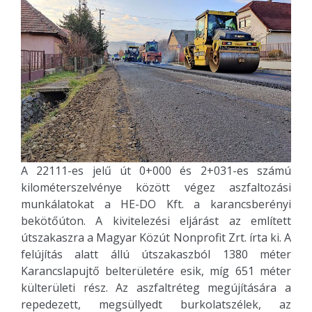
A 22111-es jelű út 0+000 és 2+031-es számú
kilométerszelvénye között végez aszfaltozási
munkálatokat a HE-DO Kft. a karancsberényi
bekötőúton. A kivitelezési eljárást az említett
útszakaszra a Magyar Közút Nonprofit Zrt. írta ki. A
felújítás alatt állú útszakaszból 1380 méter
Karancslapujtő belterületére esik, míg 651 méter
külterületi rész. Az aszfaltréteg megújítására a
repedezett, megsüllyedt burkolatszélek, az