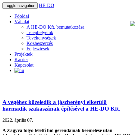
HE-DO
Toggle navigation
Főoldal
Vállalat
A HE-DO Kft. bemutatkozása
Telephelyeink
Tevékenységek
Közbeszerzés
Fejlesztések
Projektek
Karrier
Kapcsolat
A végéhez közeledik a jászberényi elkerülő
harmadik szakaszának építésével a HE-DO Kft.
2022. április 07.
A Zagyva folyó feletti híd gerendáinak beemelése után