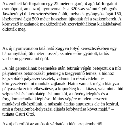
Az említett körforgalom egy 25 méter sugarú, 4 ágú körforgalmi
csomópont, ami az új nyomvonal és a 3203-as számú Gyöngyös‒
Jászberényi út keresztezésében épült, melynek gyöngyösi ágát 150,
jászberényi ágát 500 méter hosszban újították fel a szakemberek. A
környező ingatlanok megközelítését szervizúthálózat kialakításával
oldották meg.
Az új nyomvonalon található Zagyva folyó keresztezésében egy
háromnyílású, 66 méter hosszú, szintén előre gyártott, tartós
vasbeton gerendahíd épül.
„A híd gerendáinak beemelése után február végén befejeztük a híd
pályalemez betonozását, jelenleg a kiegyenlítő lemez, a hídhoz
kapcsolódó pályaszerkezetek, valamint a rézsűvédelmi és
környezetvédelmi munkák zajlanak. Hátra vannak még a hiányzó
pályaszerkezetek elkészítése, a kopóréteg kialakítása, valamint a híd
szigetelési és burkolatépítési munkái, a növénytelepítés és a
forgalomtechnika kiépítése. Június végére minden tervezett
munkával elkészülünk, a műszaki átadás augusztus elején lezárul,
amit a forgalomba-helyezési eljárás lefolytatása követ majd.” –
tudatta Csuri Ottó.
Az új elkerülőt az autósok várhatóan idén szeptembertől