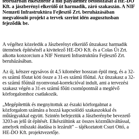
februárban elkészítette a híd pályalemez betonozását a HE-DO
Kft. a jászberényi elkerülő út harmadik, záró szakaszán. A NIF
Nemzeti Infrastruktúra Fejlesztő Zrt. beruházásában
megvalósuló projekt a tervek szerint idén augusztusban
fejeződik be.
A végéhez közeledik a Jászberényt elkerülő útszakasz harmadik
ütemének építésénél a kivitelező HE-DO Kft. és a Colas Út Zrt.
alkotta konzorcium a NIF Nemzeti Infrastruktúra Fejlesztő Zrt.
beruházásában.
Az új, kétszer egysávos út 4,5 kilométer hosszan épül meg, és a 32-
es számú főutat köti össze a 31-es számú főúttal. Az útszakasz a 32-
es számú főútnál nyomvonal-korrekcióval indult, ami a tervezési
szakasz végén a 31-es számú főúti csomópontnál a meglévő
körforgalomhoz csatlakozik.
„Megépítettük és megnyitottuk az északi körforgalmat a
közforgalom számára a hozzá kapcsolódó szakaszokkal és
műtárgyakkal együtt. Szintén befejeztük a Jászberénybe bevezető
3203-as jelű út építését. Elkészültünk az összes közműkiváltással,
amelyek műszaki átadása is lezárult” – tájékoztatott Csuri Ottó, a
HE-DO Kft. projektvezetője.