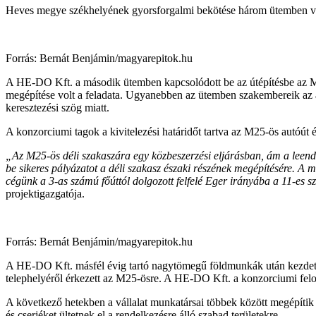
Heves megye székhelyének gyorsforgalmi bekötése három ütemben v
Forrás: Bernát Benjámin/magyarepitok.hu
A HE-DO Kft. a második ütemben kapcsolódott be az útépítésbe az M2
megépítése volt a feladata. Ugyanebben az ütemben szakembereik az a
keresztezési szög miatt.
A konzorciumi tagok a kivitelezési határidőt tartva az M25-ös autóút
„Az M25-ös déli szakaszára egy közbeszerzési eljárásban, ám a leendő 
be sikeres pályázatot a déli szakasz északi részének megépítésére. A
cégünk a 3-as számú főúttól dolgozott felfelé Eger irányába a 11-e
projektigazgatója.
Forrás: Bernát Benjámin/magyarepitok.hu
A HE-DO Kft. másfél évig tartó nagytömegű földmunkák után kezdett ne
telephelyéről érkezett az M25-ösre. A HE-DO Kft. a konzorciumi felos
A következő hetekben a vállalat munkatársai többek között megépítik a 
és cserjéket ültetnek el a rendelkezésre álló szabad területekre.