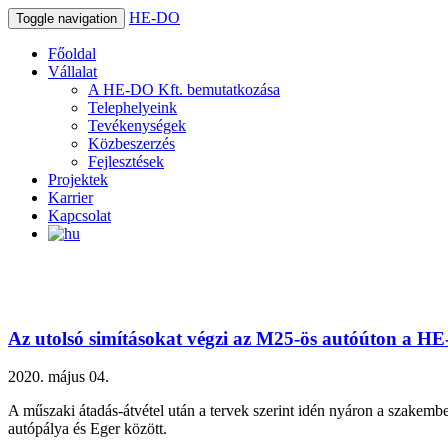
HE-DO
Toggle navigation
Főoldal
Vállalat
A HE-DO Kft. bemutatkozása
Telephelyeink
Tevékenységek
Közbeszerzés
Fejlesztések
Projektek
Karrier
Kapcsolat
Az utolsó simításokat végzi az M25-ös autóúton a HE
2020. május 04.
A műszaki átadás-átvétel után a tervek szerint idén nyáron a szake
autópálya és Eger között.