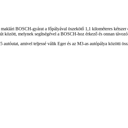
maklári BOSCH-gyárat a főpályával öszekötő 1,1 kilométeres kétszer eg
utóút között, melynek segítségével a BOSCH-hoz érkező és onnan távoz
autóutat, amivel teljessé válik Eger és az M3-as autópálya közötti öss