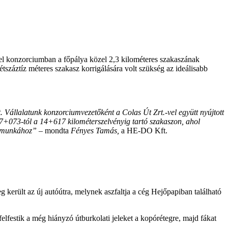
el konzorciumban a főpálya közel 2,3 kilométeres szakaszának
záztíz méteres szakasz korrigálására volt szükség az ideálisabb
. Vállalatunk konzorciumvezetőként a Colas Út Zrt.-vel együtt nyújtott
 7+073-tól a 14+617 kilométerszelvényig tartó szakaszon, ahol
k munkához”
– mondta
Fényes Tamás,
a HE-DO Kft.
került az új autóútra, melynek aszfaltja a cég Hejőpapiban található
.
elfestik a még hiányzó útburkolati jeleket a kopórétegre, majd fákat