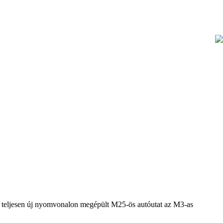
n teljesen új nyomvonalon megépült M25-ös autóutat az M3-as