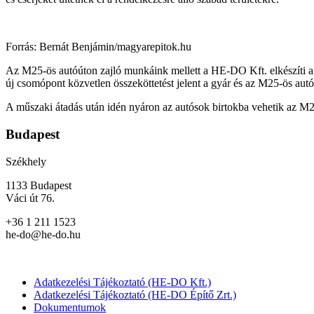
Forrás: Bernát Benjámin/magyarepitok.hu
Az M25-ös autóúton zajló munkáink mellett a HE-DO Kft. elkészíti a 
új csomópont közvetlen összeköttetést jelent a gyár és az M25-ös a
A műszaki átadás után idén nyáron az autósok birtokba vehetik az M25 
Budapest
Székhely
1133 Budapest
Váci út 76.
+36 1 211 1523
he-do@he-do.hu
Adatkezelési Tájékoztató (HE-DO Kft.)
Adatkezelési Tájékoztató (HE-DO Építő Zrt.)
Dokumentumok