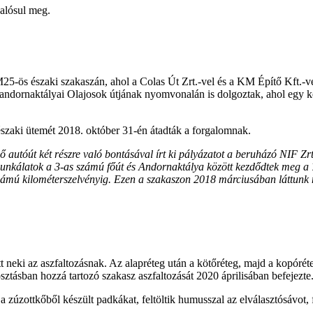
alósul meg.
5-ös északi szakaszán, ahol a Colas Út Zrt.-vel és a KM Építő Kft.-v
ndornaktályai Olajosok útjának nyomvonalán is dolgoztak, ahol egy kéts
 északi ütemét 2018. október 31-én átadták a forgalomnak.
autóút két részre való bontásával írt ki pályázatot a beruházó NIF Zrt
 munkálatok a 3-as számú főút és Andornaktálya között kezdődtek meg a
s számú kilométerszelvényig. Ezen a szakaszon 2018 márciusában láttun
ki az aszfaltozásnak. Az alapréteg után a kötőréteg, majd a kopóréteg 
ztásban hozzá tartozó szakasz aszfaltozását 2020 áprilisában befejezte
zúzottkőből készült padkákat, feltöltik humusszal az elválasztósávot, f