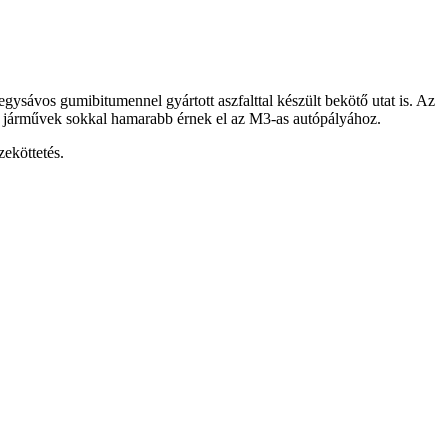
ysávos gumibitumennel gyártott aszfalttal készült bekötő utat is. Az
ó járművek sokkal hamarabb érnek el az M3-as autópályához.
zeköttetés.