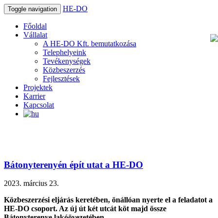
HE-DO
Toggle navigation
Főoldal
Vállalat
A HE-DO Kft. bemutatkozása
Telephelyeink
Tevékenységek
Közbeszerzés
Fejlesztések
Projektek
Karrier
Kapcsolat
Bátonyterenyén épít utat a HE-DO
2023. március 23.
Közbeszerzési eljárás keretében, önállóan nyerte el a feladatot a
HE-DO csoport. Az új út két utcát köt majd össze
Bátonyterenye lakóövezetében.