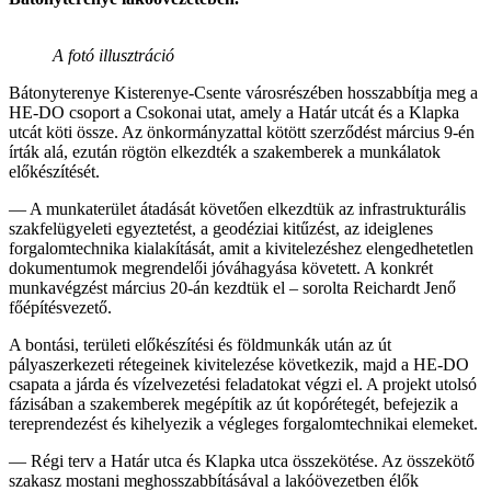
A fotó illusztráció
Bátonyterenye Kisterenye-Csente városrészében hosszabbítja meg a
HE-DO csoport a Csokonai utat, amely a Határ utcát és a Klapka
utcát köti össze. Az önkormányzattal kötött szerződést március 9-én
írták alá, ezután rögtön elkezdték a szakemberek a munkálatok
előkészítését.
— A munkaterület átadását követően elkezdtük az infrastrukturális
szakfelügyeleti egyeztetést, a geodéziai kitűzést, az ideiglenes
forgalomtechnika kialakítását, amit a kivitelezéshez elengedhetetlen
dokumentumok megrendelői jóváhagyása követett. A konkrét
munkavégzést március 20-án kezdtük el – sorolta Reichardt Jenő
főépítésvezető.
A bontási, területi előkészítési és földmunkák után az út
pályaszerkezeti rétegeinek kivitelezése következik, majd a HE-DO
csapata a járda és vízelvezetési feladatokat végzi el. A projekt utolsó
fázisában a szakemberek megépítik az út kopórétegét, befejezik a
tereprendezést és kihelyezik a végleges forgalomtechnikai elemeket.
— Régi terv a Határ utca és Klapka utca összekötése. Az összekötő
szakasz mostani meghosszabbításával a lakóövezetben élők