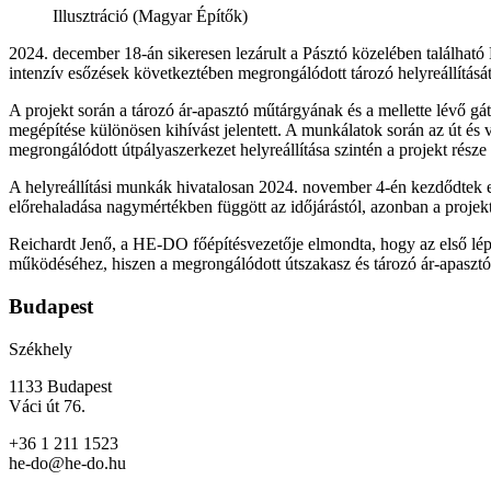
Illusztráció (Magyar Építők)
2024. december 18-án sikeresen lezárult a Pásztó közelében található M
intenzív esőzések következtében megrongálódott tározó helyreállítás
A projekt során a tározó ár-apasztó műtárgyának és a mellette lévő gá
megépítése különösen kihívást jelentett. A munkálatok során az út és víz
megrongálódott útpályaszerkezet helyreállítása szintén a projekt része 
A helyreállítási munkák hivatalosan 2024. november 4-én kezdődtek 
előrehaladása nagymértékben függött az időjárástól, azonban a projekt cé
Reichardt Jenő, a HE-DO főépítésvezetője elmondta, hogy az első lépé
működéséhez, hiszen a megrongálódott útszakasz és tározó ár-apasztó 
Budapest
Székhely
1133 Budapest
Váci út 76.
+36 1 211 1523
he-do@he-do.hu