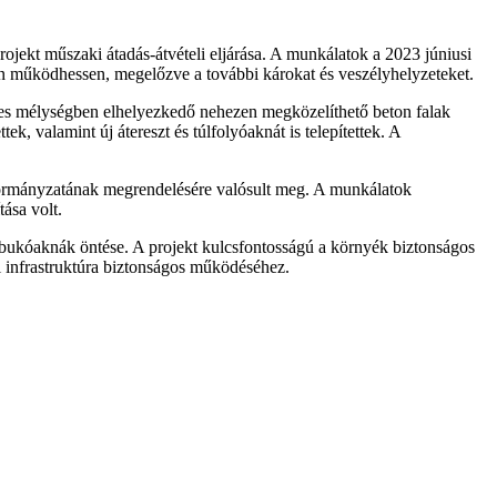
rojekt műszaki átadás-átvételi eljárása. A munkálatok a 2023 júniusi
an működhessen, megelőzve a további károkat és veszélyhelyzeteket.
teres mélységben elhelyezkedő nehezen megközelíthető beton falak
ek, valamint új átereszt és túlfolyóaknát is telepítettek. A
kormányzatának megrendelésére valósult meg. A munkálatok
tása volt.
n-bukóaknák öntése. A projekt kulcsfontosságú a környék biztonságos
i infrastruktúra biztonságos működéséhez.