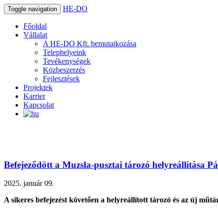
HE-DO
Toggle navigation
Főoldal
Vállalat
A HE-DO Kft. bemutatkozása
Telephelyeink
Tevékenységek
Közbeszerzés
Fejlesztések
Projektek
Karrier
Kapcsolat
Befejeződött a Muzsla-pusztai tározó helyreállítása P
2025. január 09.
A sikeres befejezést követően a helyreállított tározó és az új műt