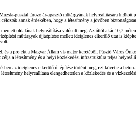
uzsla-pusztai tározó ár-apasztó műtárgyának helyreállítására indított p
át célozták annak érdekében, hogy a létesítmény a jövőben biztonságos
t mentett oldalának helyreállítása valósult meg. Az úttól akár 10,7 mé
építési műtárgyak újjáépítése mellett ideiglenes elkerülő utat is kiépített
volt.
el, és a projekt a Magyar Állam vis major keretéből, Pásztó Város Ön
lja a létesítmény és a helyi közlekedési infrastruktúra teljes helyreállí
sben az ideiglenes elkerülő út építése történt meg, ezt követte a beto
létesítmény helyreállítása elengedhetetlen a közlekedés és a vízkezelés