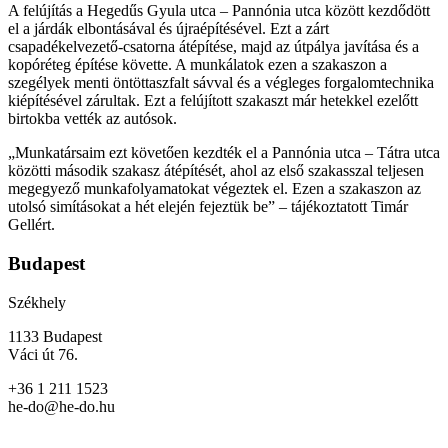
A felújítás a Hegedűs Gyula utca – Pannónia utca között kezdődött
el a járdák elbontásával és újraépítésével. Ezt a zárt
csapadékelvezető-csatorna átépítése, majd az útpálya javítása és a
kopóréteg építése követte. A munkálatok ezen a szakaszon a
szegélyek menti öntöttaszfalt sávval és a végleges forgalomtechnika
kiépítésével zárultak. Ezt a felújított szakaszt már hetekkel ezelőtt
birtokba vették az autósok.
„Munkatársaim ezt követően kezdték el a Pannónia utca – Tátra utca
közötti második szakasz átépítését, ahol az első szakasszal teljesen
megegyező munkafolyamatokat végeztek el. Ezen a szakaszon az
utolsó simításokat a hét elején fejeztük be” – tájékoztatott Timár
Gellért.
Budapest
Székhely
1133 Budapest
Váci út 76.
+36 1 211 1523
he-do@he-do.hu