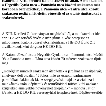
csatorna a XIII. kerületi Katona József utcában. A munkálatok
a Hegedűs Gyula utca­ – Pannónia utca közötti szakaszon már
korábban befejeződtek, a
Pannónia utca – Tátra utca közötti
szakaszon pedig a hét elején végezték el az utolsó simításokat a
szakemberek.
A XIII. Kerületi Önkormányzat megbízásából, a munkaterület idén
április 25-én történő átvétele után július 21-ére befejezte az
újlipótvárosi Katona József utca felújítását a HE-DO Építő Zrt.
alvállalkozójaként dolgozó HE-DO Kft.
A Katona József utca a Hegedűs Gyula utca – Pannónia utca között
98, a Pannónia utca – Tátra utca között 70 méteres szakaszon újult
meg.
„Kollégáim mindkét szakaszon átépítették a járdákat és az útpályát,
amelynek déli oldalán 45 fokos, míg az északin párhuzamos
parkolókat alakítottak ki. A szegélyezési, majd az aszfaltozási
munkálatok után kiépítettük és termőfölddel töltöttük fel azokat a
szigeteket, amelyekbe növényeket telepítünk” – mondta
Timár
Gellért
, a HE-DO Kft. veresegyházi telephelyének főépítésvezetője.