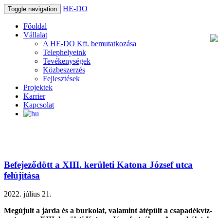
HE-DO
Toggle navigation
Főoldal
Vállalat
A HE-DO Kft. bemutatkozása
Telephelyeink
Tevékenységek
Közbeszerzés
Fejlesztések
Projektek
Karrier
Kapcsolat
Befejeződött a XIII. kerületi Katona József utca
felújítása
2022. július 21.
Megújult a járda és a burkolat, valamint átépült a csapadékvíz-