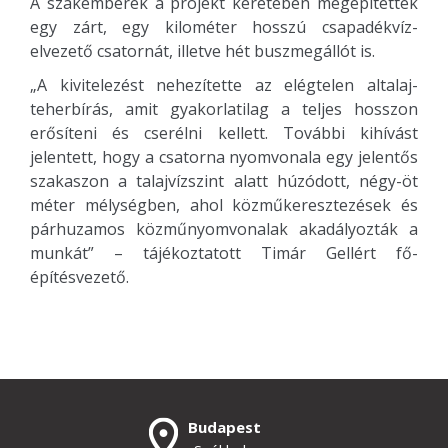
A szakemberek a projekt keretében megépítettek
egy zárt, egy kilométer hosszú csapadékvíz-
elvezető csatornát, illetve hét buszmegállót is.
„A kivitelezést nehezítette az elégtelen altalaj-
teherbírás, amit gyakorlatilag a teljes hosszon
erősíteni és cserélni kellett. További kihívást
jelentett, hogy a csatorna nyomvonala egy jelentős
szakaszon a talajvízszint alatt húzódott, négy-öt
méter mélységben, ahol közműkeresztezések és
párhuzamos közműnyomvonalak akadályozták a
munkát” – tájékoztatott Timár Gellért fő-
építésvezető.
Budapest