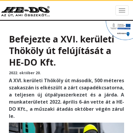
Togg
HE-DO
navig
Befejezte a XVI. kerületi
Thököly út felújítását a
HE-DO Kft.
2022. október 20.
A XVI. kerületi Thököly út második, 500 méteres
szakaszán is elkészült a zárt csapadékcsatorna,
a teljesen új útpályaszerkezet és a járda. A
munkaterületet 2022. április 6-án vette át a HE-
DO Kft., a műszaki átadás október végén zárul
le.