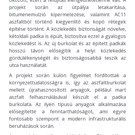
okozott, ezért a felújítás elengedhetetlenné vált. A
projekt során az útpálya letakarítása,
bitumenemulzió kipermetezése, valamint AC11
aszfaltból történő kiegyenlítő és kopó rétegek
építése történt. A közlekedés biztonságát növelve,
kétoldali padka is épült, biztosítva ezzel a gyalogos
közlekedést is. Az új burkolat és az épített padkák
hosszú távon elősegítik a helyi közlekedés
gördülékenységét és biztonságosabbá teszik az
utca használatát.
A projekt során külön figyelmet fordítottak a
környezettudatosságra is, így az aszfaltburkolat
mellett újrahasznosított anyagok, például mart
aszfalt felhasználásával készült el a padka
burkolata. Az ilyen típusú anyagok alkalmazása
elősegítette a fenntarthatóságot, ami egyre
fontosabb szempont a modern infrastrukturális
beruházások során.