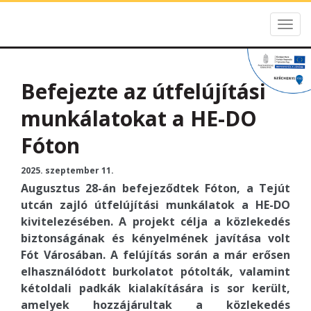
Togg
HE-DO
navig
Befejezte az útfelújítási
munkálatokat a HE-DO
Fóton
2025. szeptember 11.
Augusztus 28-án befejeződtek Fóton, a Tejút
utcán zajló útfelújítási munkálatok a HE-DO
kivitelezésében. A projekt célja a közlekedés
biztonságának és kényelmének javítása volt
Fót Városában. A felújítás során a már erősen
elhasználódott burkolatot pótolták, valamint
kétoldali padkák kialakítására is sor került,
amelyek hozzájárultak a közlekedés