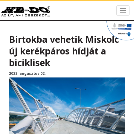
Togg
HE-DO
navig
Birtokba vehetik Miskolc
új kerékpáros hídját a
biciklisek
2023. augusztus 02.