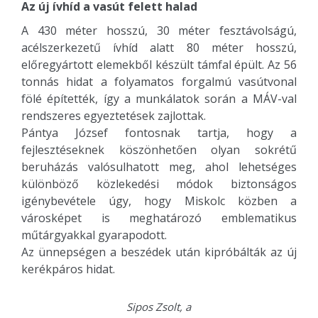
Az új ívhíd a vasút felett halad
A 430 méter hosszú, 30 méter fesztávolságú,
acélszerkezetű ívhíd alatt 80 méter hosszú,
előregyártott elemekből készült támfal épült. Az 56
tonnás hidat a folyamatos forgalmú vasútvonal
fölé építették, így a munkálatok során a MÁV-val
rendszeres egyeztetések zajlottak.
Pántya József fontosnak tartja, hogy a
fejlesztéseknek köszönhetően olyan sokrétű
beruházás valósulhatott meg, ahol lehetséges
különböző közlekedési módok biztonságos
igénybevétele úgy, hogy Miskolc közben a
városképet is meghatározó emblematikus
műtárgyakkal gyarapodott.
Az ünnepségen a beszédek után kipróbálták az új
kerékpáros hidat.
Sipos Zsolt, a