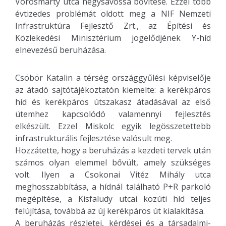
Vörösmarty utca négysávossá bővítése. Ezzel több
évtizedes problémát oldott meg a NIF Nemzeti
Infrastruktúra Fejlesztő Zrt., az Építési és
Közlekedési Minisztérium jogelődjének Y-híd
elnevezésű beruházása.
Csöbör Katalin a térség országgyűlési képviselője
az átadó sajtótájékoztatón kiemelte: a kerékpáros
híd és kerékpáros útszakasz átadásával az első
ütemhez kapcsolódó valamennyi fejlesztés
elkészült. Ezzel Miskolc egyik legösszetettebb
infrastrukturális fejlesztése valósult meg.
Hozzátette, hogy a beruházás a kezdeti tervek után
számos olyan elemmel bővült, amely szükséges
volt. Ilyen a Csokonai Vitéz Mihály utca
meghosszabbítása, a hídnál található P+R parkoló
megépítése, a Kisfaludy utcai közúti híd teljes
felújítása, továbbá az új kerékpáros út kialakítása.
A beruházás részletei, kérdései és a társadalmi-