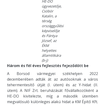
HE-DO
ügyvezetője,
Csöbör
Katalin, a
térség
országgyűlési
képviselője
és Pántya
József, az
ÉKM
helyettes
államtitkára
(b-j)
Három és fél éves fejlesztés fejeződött be
A Borsod vármegyei székhelyen 2022
decemberében adták át az autósoknak a város
tehermentesítő útját (I. ütem) és az Y-hidat (II.
ütem). A NIF Zrt. beruházását fővállalkozóként a
HE-DO kivitelezte, míg a második ütemben
megvalósuló különleges alakú hidat a KM Építő Kft.