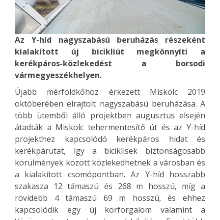
Az Y-híd nagyszabású beruházás részeként
kialakított új bicikliút megkönnyíti a
kerékpáros-közlekedést a borsodi
vármegyeszékhelyen.
Újabb mérföldkőhöz érkezett Miskolc 2019
októberében elrajtolt nagyszabású beruházása. A
több ütemből álló projektben augusztus elsején
átadták a Miskolc tehermentesítő út és az Y-híd
projekthez kapcsolódó kerékpáros hidat és
kerékpárutat, így a biciklisek biztonságosabb
körülmények között közlekedhetnek a városban és
a kialakított csomópontban. Az Y-híd hosszabb
szakasza 12 támaszú és 268 m hosszú, míg a
rövidebb 4 támaszú 69 m hosszú, és ehhez
kapcsolódik egy új körforgalom valamint a