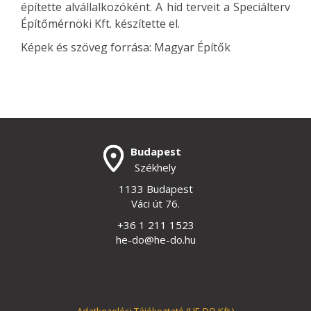
építette alvállalkozóként. A híd terveit a Speciálterv
Építőmérnöki Kft. készítette el.
Képek és szöveg forrása: Magyar Építők
Budapest
Székhely
1133 Budapest
Váci út 76.
+36 1 211 1523
he-do@he-do.hu