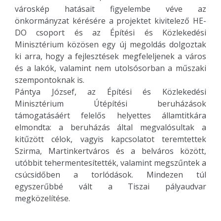
városkép hatásait figyelembe véve az
önkormányzat kérésére a projektet kivitelező HE-
DO csoport és az Építési és Közlekedési
Minisztérium közösen egy új megoldás dolgoztak
ki arra, hogy a fejlesztések megfeleljenek a város
és a lakók, valamint nem utolsósorban a műszaki
szempontoknak is.
Pántya József, az Építési és Közlekedési
Minisztérium Útépítési beruházások
támogatásáért felelős helyettes államtitkára
elmondta: a beruházás által megvalósultak a
kitűzött célok, vagyis kapcsolatot teremtettek
Szirma, Martinkertváros és a belváros között,
utóbbit tehermentesítették, valamint megszűntek a
csúcsidőben a torlódások. Mindezen túl
egyszerűbbé vált a Tiszai pályaudvar
megközelítése.