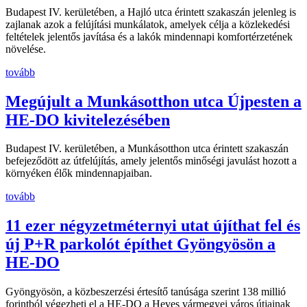
Budapest IV. kerületében, a Hajló utca érintett szakaszán jelenleg is
zajlanak azok a felújítási munkálatok, amelyek célja a közlekedési
feltételek jelentős javítása és a lakók mindennapi komfortérzetének
növelése.
tovább
Megújult a Munkásotthon utca Újpesten a
HE-DO kivitelezésében
Budapest IV. kerületében, a Munkásotthon utca érintett szakaszán
befejeződött az útfelújítás, amely jelentős minőségi javulást hozott a
környéken élők mindennapjaiban.
tovább
11 ezer négyzetméternyi utat újíthat fel és
új P+R parkolót építhet Gyöngyösön a
HE-DO
Gyöngyösön, a közbeszerzési értesítő tanúsága szerint 138 millió
forintból végezheti el a HE-DO a Heves vármegyei város útjainak