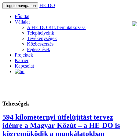
HE-DO
Toggle navigation
Főoldal
Vállalat
A HE-DO Kft. bemutatkozása
Telephelyeink
Tevékenységek
Közbeszerzés
Fejlesztések
Projektek
Karrier
Kapcsolat
Tehetségek
594 kilométernyi útfelújítást tervez
idénre a Magyar Közút – a HE-DO is
közreműködik a munkálatokban