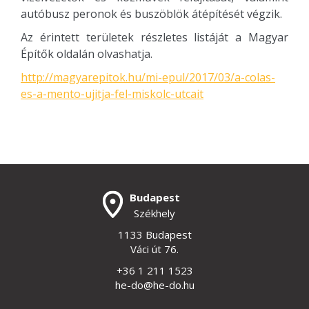
autóbusz peronok és buszöblök átépítését végzik.
Az érintett területek részletes listáját a Magyar
Építők oldalán olvashatja.
http://magyarepitok.hu/mi-epul/2017/03/a-colas-
es-a-mento-ujitja-fel-miskolc-utcait
Budapest
Székhely
1133 Budapest
Váci út 76.
+36 1 211 1523
he-do@he-do.hu