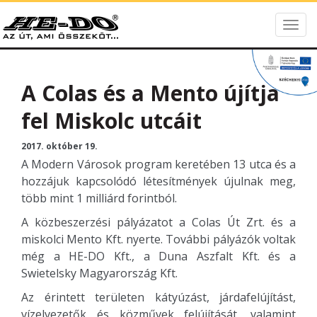
Togg
HE-DO
navig
A Colas és a Mento újítja
fel Miskolc utcáit
2017. október 19.
A Modern Városok program keretében 13 utca és a
hozzájuk kapcsolódó létesítmények újulnak meg,
több mint 1 milliárd forintból.
A közbeszerzési pályázatot a Colas Út Zrt. és a
miskolci Mento Kft. nyerte. További pályázók voltak
még a HE-DO Kft., a Duna Aszfalt Kft. és a
Swietelsky Magyarország Kft.
Az érintett területen kátyúzást, járdafelújítást,
vízelvezetők és közművek felújítását, valamint