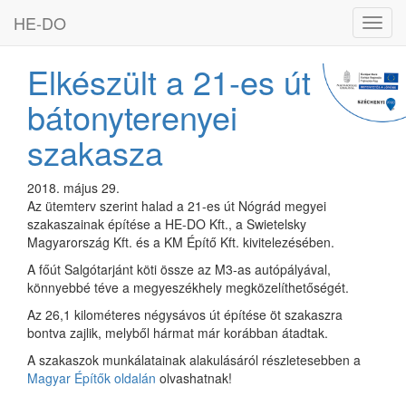
HE-DO
Toggl
navig
Elkészült a 21-es út
bátonyterenyei
szakasza
2018. május 29.
Az ütemterv szerint halad a 21-es út Nógrád megyei
szakaszainak építése a HE-DO Kft., a Swietelsky
Magyarország Kft. és a KM Építő Kft. kivitelezésében.
A főút Salgótarjánt köti össze az M3-as autópályával,
könnyebbé téve a megyeszékhely megközelíthetőségét.
Az 26,1 kilométeres négysávos út építése öt szakaszra
bontva zajlik, melyből hármat már korábban átadtak.
A szakaszok munkálatainak alakulásáról részletesebben a
Magyar Építők oldalán
olvashatnak!