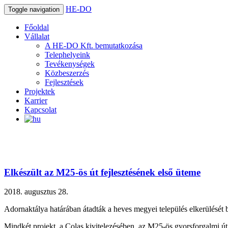
HE-DO
Toggle navigation
Főoldal
Vállalat
A HE-DO Kft. bemutatkozása
Telephelyeink
Tevékenységek
Közbeszerzés
Fejlesztések
Projektek
Karrier
Kapcsolat
Elkészült az M25-ös út fejlesztésének első üteme
2018. augusztus 28.
Adornaktálya határában átadták a heves megyei település elkerülését bizt
Mindkét projekt a Colas kivitelezésében, az M25-ös gyorsforgalmi út 