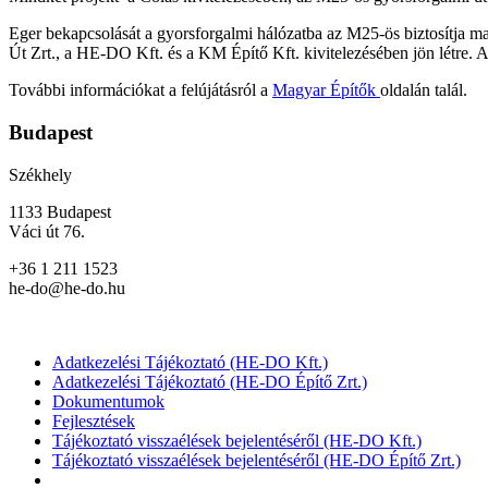
Eger bekapcsolását a gyorsforgalmi hálózatba az M25-ös biztosítja m
Út Zrt., a HE-DO Kft. és a KM Építő Kft. kivitelezésében jön létre. A
További információkat a felújátásról a
Magyar Építők
oldalán talál.
Budapest
Székhely
1133 Budapest
Váci út 76.
+36 1 211 1523
he-do@he-do.hu
Adatkezelési Tájékoztató (HE-DO Kft.)
Adatkezelési Tájékoztató (HE-DO Építő Zrt.)
Dokumentumok
Fejlesztések
Tájékoztató visszaélések bejelentéséről (HE-DO Kft.)
Tájékoztató visszaélések bejelentéséről (HE-DO Építő Zrt.)