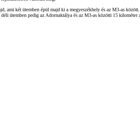
ajd, ami két ütemben épül majd ki a megyeszékhely és az M3-as között.
 déli ütemben pedig az Adornaktálya és az M3-as közötti 15 kilométer a