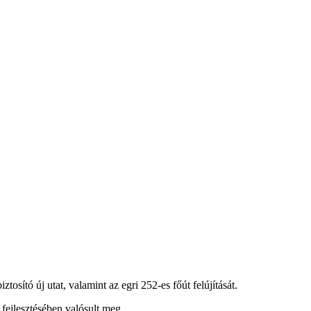
osító új utat, valamint az egri 252-es főút felújítását.
fejlesztésében valósult meg.