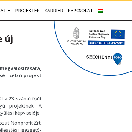
LAT
PROJEKTEK
KARRIER
KAPCSOLAT
 új
 megvalósítására,
ését célzó projekt
t a 23. számú főút
yú projektnek. A
űlési képviselője,
zút Nonprofit Zrt.
lesztési igazgató-