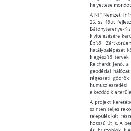
helyettese mondot
A NIF Nemzeti Infr
25. sz. főút fejl
Bátonyterenye-Kis
kivitelezésére ke
Építő Zártkörűe
hatálybalépését k
kiegészítő tervek
Reichardt Jenő, a
geodéziai hálózat
régészeti gödrök 
humuszleszedési 
elkezdődik a terül
A projekt keretéb
szintén teljes rek
település két rész
hosszú út is. A b
és buszöblök kiép