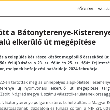
FŐOLDAL
VÁLLA
tt a Bátonyterenye-Kisterenye
lú elkerülő út megépítése
t és a település két része között megépülő összekötő út
 főút felújítására a 23. sz. főút és 25. sz. főút fejleszt
or, melynek befejezési határideje 2024 februárja.
22-én tartották meg az ünnepélyes alapkőletételi eseményé
isterenye új nyomvonalú elkerülő út megépítése tárg
Zsolt, Nógrád megye 1. számú választókerületének országgy
f, Bátonyterenye polgármestere, Lehel Zoltán, a Magyar Kö
zgatóságának igazgatója és Juhász Zoltán, a NIF Zrt. útfej