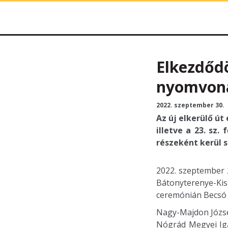
HE-DO
Elkezdődö
nyomvona
2022. szeptember 30.
Az új elkerülő ú
illetve a 23. sz.
részeként kerül s
2022. szeptember 
Bátonyterenye-K
ceremónián Becsó 
Nagy-Majdon Józse
Nógrád Megyei Iga