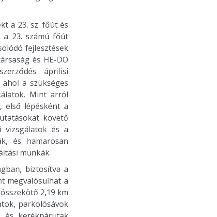
t a 23. sz. főút és
n a 23. számú főút
olódó fejlesztések
ytársaság és HE-DO
erződés áprilisi
, ahol a szükséges
álatok. Mint arról
, első lépésként a
kutatásokat követő
i vizsgálatok és a
kák, és hamarosan
áltási munkák.
gban, biztosítva a
int megvalósulhat a
ú összekötő 2,19 km
ntok, parkolósávok
ak és kerékpárutak