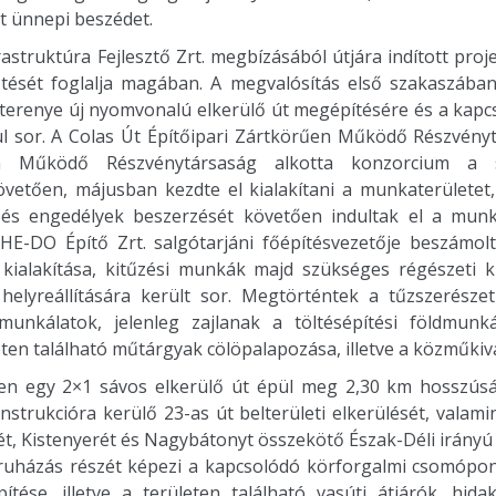
t ünnepi beszédet.
astruktúra Fejlesztő Zrt. megbízásából útjára indított projek
esztését foglalja magában. A megvalósítás első szakaszába
terenye új nyomvonalú elkerülő út megépítésére és a kapcs
rül sor. A Colas Út Építőipari Zártkörűen Működő Részvén
n Működő Részvénytársaság alkotta konzorcium a sz
övetően, májusban kezdte el kialakítani a munkaterületet
 és engedélyek beszerzését követően indultak el a munk
 HE-DO Építő Zrt. salgótarjáni főépítésvezetője beszámolt
 kialakítása, kitűzési munkák majd szükséges régészeti 
helyreállítására került sor. Megtörténtek a tűzszerészet
munkálatok, jelenleg zajlanak a töltésépítési földmun
eten található műtárgyak cölöpalapozása, illetve a közműkiv
en egy 2×1 sávos elkerülő út épül meg 2,30 km hosszúsá
onstrukcióra kerülő 23-as út belterületi elkerülését, valam
ét, Kistenyerét és Nagybátonyt összekötő Észak-Déli irány
eruházás részét képezi a kapcsolódó körforgalmi csomópo
ítése, illetve a területen található vasúti átjárók, hid