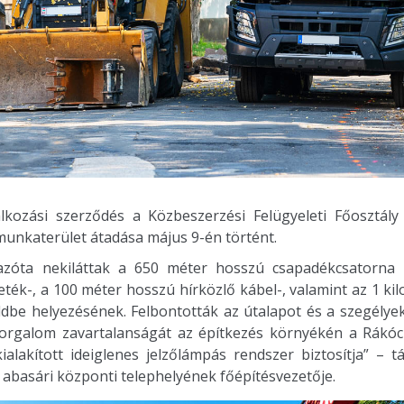
lkozási szerződés a Közbeszerzési Felügyeleti Főosztál
 munkaterület átadása május 9-én történt.
zóta nekiláttak a 650 méter hosszú csapadékcsatorna 
eték-, a 100 méter hosszú hírközlő kábel-, valamint az 1 ki
ldbe helyezésének. Felbontották az útalapot és a szegélye
 forgalom zavartalanságát az építkezés környékén a Rákóc
alakított ideiglenes jelzőlámpás rendszer biztosítja” – tá
t. abasári központi telephelyének főépítésvezetője.