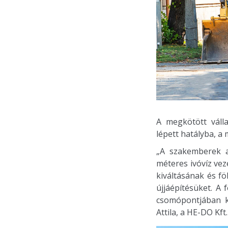
A megkötött válla
lépett hatályba, a
„A szakemberek a
méteres ivóvíz vez
kiváltásának és fö
újjáépítésüket. A
csomópontjában ki
Attila, a HE-DO Kf