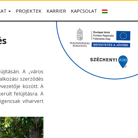
LAT
PROJEKTEK
KARRIER
KAPCSOLAT
és
jításán. A „város
alkozási szerződés
vezetője között. A
ült felújításra. A
igencsak viharvert