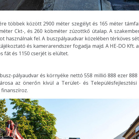
re többek között 2900 méter szegélyt és 165 méter támfala
méter Ckt-, és 260 köbméter zúzottkő útalap. A szakemberek
ot használnak fel. A buszpályaudvar közelében térköves sét
stájékoztató és kamerarendszer fogadja majd. A HE-DO Kft. 
fát és 1150 cserjét is elültet.
busz-pályaudvar és környéke nettó 558 millió 888 ezer 888 
árosa az önerőn kívül a Terület- és Településfejlesztés
 finanszíroz.