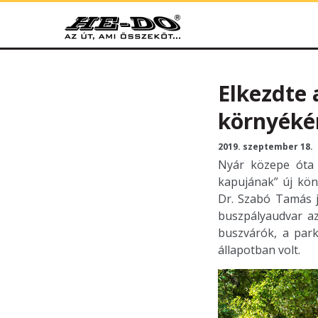
HE-DO
Elkezdte 
környékén
2019. szeptember 18.
Nyár közepe óta 
kapujának” új kön
Dr. Szabó Tamás j
buszpályaudvar az
buszvárók, a park
állapotban volt.