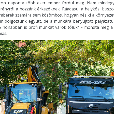
ron naponta több ezer ember fordul meg. Nem mindegy
ényről a hozzánk érkezőknek. Ráadásul a helyközi buszok 
 emberek számára sem közömbös, hogyan néz ki a környezete
dolgoztunk együtt, de a munkára benyújtott pályázatuk 
t 16 hónapban is profi munkát várok tőlük” – mondta még a 
más.