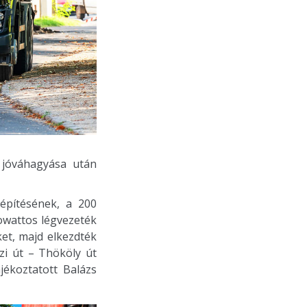
y jóváhagyása után
építésének, a 200
lowattos légvezeték
ket, majd elkezdték
zi út – Thököly út
jékoztatott Balázs