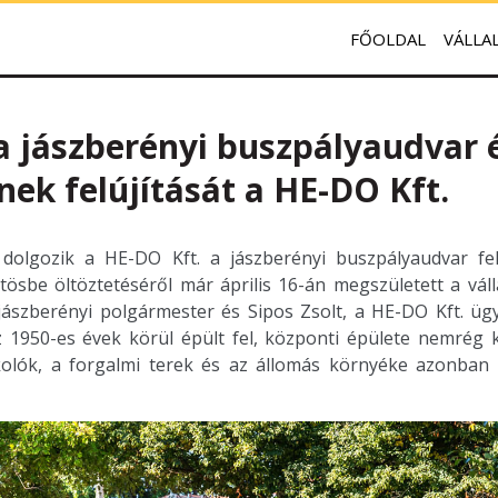
FŐOLDAL
VÁLLA
a jászberényi buszpályaudvar 
ek felújítását a HE-DO Kft.
dolgozik a HE-DO Kft. a jászberényi buszpályaudvar felú
tösbe öltöztetéséről már április 16-án megszületett a váll
ászberényi polgármester és Sipos Zsolt, a HE-DO Kft. ügy
 1950-es évek körül épült fel, központi épülete nemrég ker
olók, a forgalmi terek és az állomás környéke azonban 