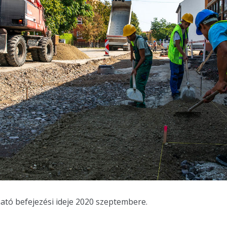
ató befejezési ideje 2020 szeptembere.