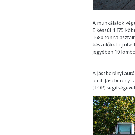
A munkálatok végé
Elkészül 1475 köb
1680 tonna aszfalt
készülőket új uta
jegyében 10 lombos 
A jászberényi autó
amit Jászberény v
(TOP) segítségével