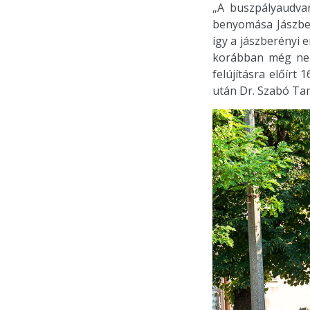
„A buszpályaudva
benyomása Jászber
így a jászberényi
korábban még nem 
felújításra előír
után Dr. Szabó Ta