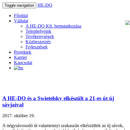
HE-DO
Toggle navigation
Főoldal
Vállalat
A HE-DO Kft. bemutatkozása
Telephelyeink
Tevékenységek
Közbeszerzés
Fejlesztések
Projektek
Karrier
Kapcsolat
A HE-DO és a Swietelsky elkészült a 21-es út új
sávjaival
2017. október 19.
A négysávosodó út valamennyi szakaszán elkészültek az új sávok,