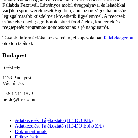
Fallabda Fesztivál. Látványos mobil üvegpályával és lelátókkal
várják a sport szerelmeseit Egerben, ahol az országos bajnokság
legizgalmasabb küzdelmeit követhetik figyelemmel. A meccsek
szünetében pedig egri borok, street food ételek, koncertek és
meglepetés programok gondoskodnak a jó hangulatról.
További információkat az eseménnyel kapcsolatban
fallabdaeger.hu
oldalon találnak.
Budapest
Székhely
1133 Budapest
Váci út 76.
+36 1 211 1523
he-do@he-do.hu
Adatkezelési Tájékoztató (HE-DO Kft.)
Adatkezelési Tájékoztató (HE-DO Építő Zrt.)
Dokumentumok
Fejlesztések