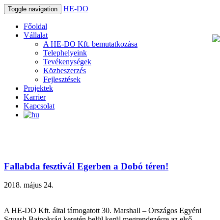
HE-DO
Toggle navigation
Főoldal
Vállalat
A HE-DO Kft. bemutatkozása
Telephelyeink
Tevékenységek
Közbeszerzés
Fejlesztések
Projektek
Karrier
Kapcsolat
Fallabda fesztivál Egerben a Dobó téren!
2018. május 24.
A HE-DO Kft. által támogatott 30. Marshall – Országos Egyéni
Squash Bajnokság keretén belül kerül megrendezésre az első