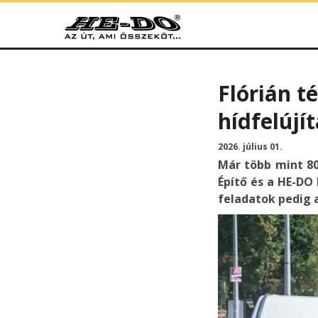
HE-DO
Flórián t
hídfelújí
2026. július 01.
Már több mint 80 
Építő és a HE-DO
feladatok pedig 