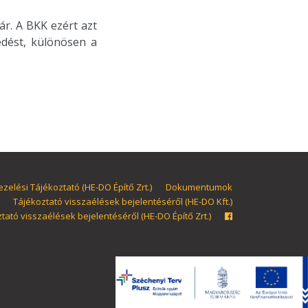
r. A BKK ezért azt
edést, különösen a
zelési Tájékoztató (HE-DO Építő Zrt.)
Dokumentumok
Tájékoztató visszaélések bejelentéséről (HE-DO Kft.)
tató visszaélések bejelentéséről (HE-DO Építő Zrt.)