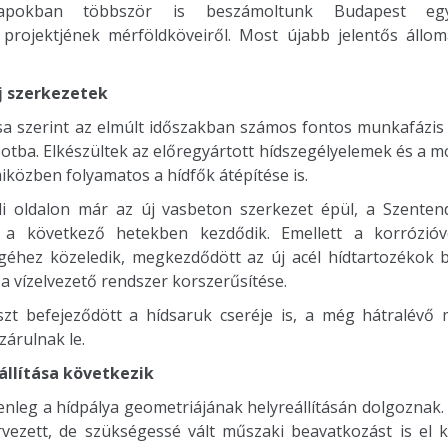
pokban többször is beszámoltunk Budapest egy
 projektjének mérföldköveiről. Most újabb jelentős állo
j szerkezetek
sa szerint az elmúlt időszakban számos fontos munkafázis k
potba. Elkészültek az előregyártott hídszegélyelemek és a m
közben folyamatos a hídfők átépítése is.
li oldalon már az új vasbeton szerkezet épül, a Szentendr
g a következő hetekben kezdődik. Emellett a korrózió
végéhez közeledik, megkezdődött az új acél hídtartozékok b
 a vízelvezető rendszer korszerűsítése.
szt befejeződött a hídsaruk cseréje is, a még hátralévő
 zárulnak le.
állítása következik
nleg a hídpálya geometriájának helyreállításán dolgoznak. 
vezett, de szükségessé vált műszaki beavatkozást is el ke