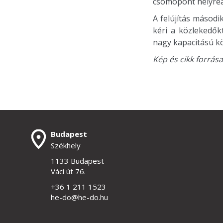
csomópont helyreál
A felújítás másod
kéri a közlekedők
nagy kapacitású kö
Kép és cikk forrás
Budapest
Székhely
1133 Budapest
Váci út 76.
+36 1 211 1523
he-do@he-do.hu