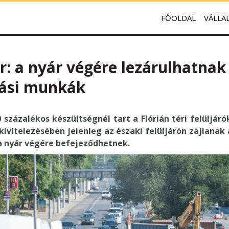
FŐOLDAL
VÁLLA
ér: a nyár végére lezárulhatnak
tási munkák
százalékos készültségnél tart a Flórián téri felüljáró
 kivitelezésében jelenleg az északi felüljárón zajlanak
a nyár végére befejeződhetnek.