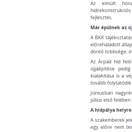
Az elmúlt hóna
hídrekonstrukciós
fejlesztés.
Már épülnek az ú
A BKK tájékoztatá
előrehaladott álla
döntő többsége, mi
Az Árpád híd felő
újjáépítése pedi
kialakítása is a 
tovább folytatódik
Júniusban nagyré
július első felében
A hídpálya helyre
A szakemberek jele
egy előre nem ter