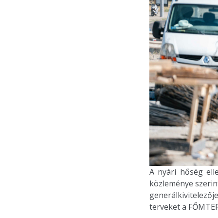
A nyári hőség ell
közleménye szerin
generálkivitelezőj
terveket a FŐMTER