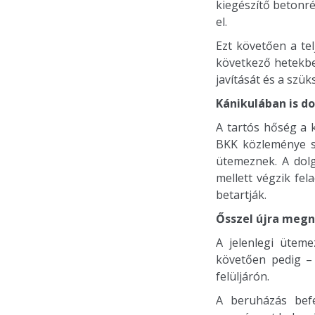
kiegészítő betonré
el.
Ezt követően a tel
következő hetekben
javítását és a szük
Kánikulában is do
A tartós hőség a 
BKK közleménye sz
ütemeznek. A dolg
mellett végzik fe
betartják.
Ősszel újra megny
A jelenlegi üteme
követően pedig – 
felüljárón.
A beruházás befe