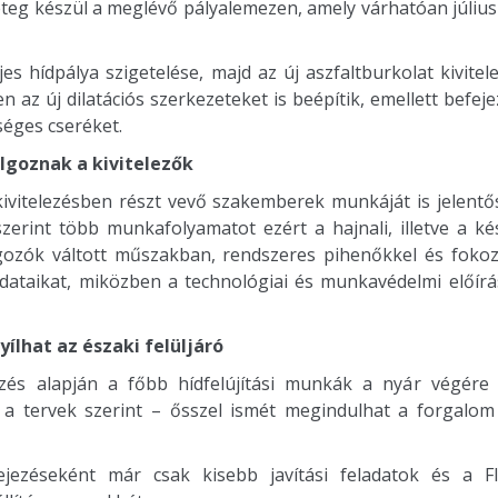
teg készül a meglévő pályalemezen, amely várhatóan július
jes hídpálya szigetelése, majd az új aszfaltburkolat kivitel
 az új dilatációs szerkezeteket is beépítik, emellett befej
séges cseréket.
lgoznak a kivitelezők
kivitelezésben részt vevő szakemberek munkáját is jelentő
erint több munkafolyamatot ezért a hajnali, illetve a ké
ozók váltott műszakban, rendszeres pihenőkkel és fokoz
ladataikat, miközben a technológiai és munkavédelmi előírá
ílhat az északi felüljáró
zés alapján a főbb hídfelújítási munkák a nyár végére 
a tervek szerint – ősszel ismét megindulhat a forgalom a
jezéseként már csak kisebb javítási feladatok és a Flór