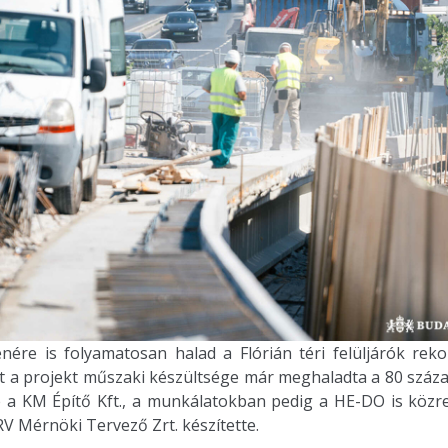
enére is folyamatosan halad a Flórián téri felüljárók reko
t a projekt műszaki készültsége már meghaladta a 80 száza
e a KM Építő Kft., a munkálatokban pedig a HE-DO is közre
V Mérnöki Tervező Zrt. készítette.