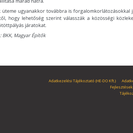
lítása marad hátra.
ik üteme ugyanakkor továbbra is forgalomkorlátozásokkal já
től, hogy lehetőség szerint válasszák a közösségi közlek
töttpályás járatokat.
a: BKK, Magyar Építők
Adatkezelési Tájékoztató (HE-DO Kft.)
Adatke
Fejlesztések
Tájékoz