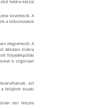
 első hetére készül
ezése következik. A
ezik a kőburkolatok
sen megnehezíti. A
ső délutáni órákra
ott folyadékpótlás
sokat is szigorúan
lezárulhatnak, ezt
 felújított északi
ián téri felszíni