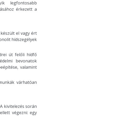
ik legfontosabb
másához érkezett a
észült el vagy ért
onolit hídszegélyek
ei út felőli hídfő
védelmi bevonatok
eépítése, valamint
 munkák várhatóan
A kivitelezés során
llett végezni: egy