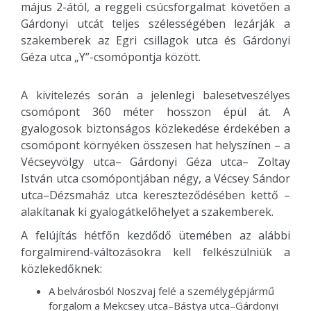
május 2-ától, a reggeli csúcsforgalmat követően a
Gárdonyi utcát teljes szélességében lezárják a
szakemberek az Egri csillagok utca és Gárdonyi
Géza utca „Y”-csomópontja között.
A kivitelezés során a jelenlegi balesetveszélyes
csomópont 360 méter hosszon épül át. A
gyalogosok biztonságos közlekedése érdekében a
csomópont környéken összesen hat helyszínen – a
Vécseyvölgy utca– Gárdonyi Géza utca– Zoltay
István utca csomópontjában négy, a Vécsey Sándor
utca–Dézsmaház utca kereszteződésében kettő –
alakítanak ki gyalogátkelőhelyet a szakemberek.
A felújítás hétfőn kezdődő ütemében az alábbi
forgalmirend-változásokra kell felkészülniük a
közlekedőknek:
A belvárosból Noszvaj felé a személygépjármű
forgalom a Mekcsey utca–Bástya utca–Gárdonyi