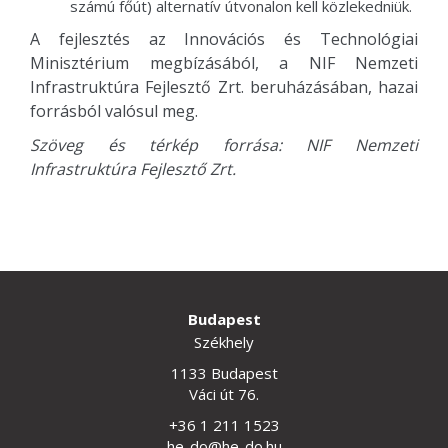
számú főút) alternatív útvonalon kell közlekedniük.
A fejlesztés az Innovációs és Technológiai
Minisztérium megbízásából, a NIF Nemzeti
Infrastruktúra Fejlesztő Zrt. beruházásában, hazai
forrásból valósul meg.
Szöveg és térkép forrása: NIF Nemzeti
Infrastruktúra Fejlesztő Zrt.
Budapest
Székhely
1133 Budapest
Váci út 76.
+36 1 211 1523
he-do@he-do.hu