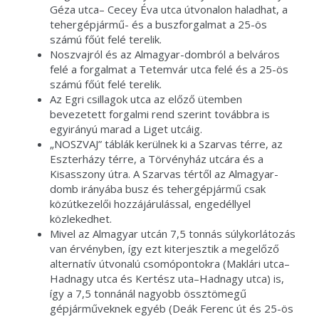
Géza utca– Cecey Éva utca útvonalon haladhat, a
tehergépjármű- és a buszforgalmat a 25-ös
számú főút felé terelik.
Noszvajról és az Almagyar-dombról a belváros
felé a forgalmat a Tetemvár utca felé és a 25-ös
számú főút felé terelik.
Az Egri csillagok utca az előző ütemben
bevezetett forgalmi rend szerint továbbra is
egyirányú marad a Liget utcáig.
„NOSZVAJ” táblák kerülnek ki a Szarvas térre, az
Eszterházy térre, a Törvényház utcára és a
Kisasszony útra. A Szarvas tértől az Almagyar-
domb irányába busz és tehergépjármű csak
közútkezelői hozzájárulással, engedéllyel
közlekedhet.
Mivel az Almagyar utcán 7,5 tonnás súlykorlátozás
van érvényben, így ezt kiterjesztik a megelőző
alternatív útvonalú csomópontokra (Maklári utca–
Hadnagy utca és Kertész uta–Hadnagy utca) is,
így a 7,5 tonnánál nagyobb össztömegű
gépjárműveknek egyéb (Deák Ferenc út és 25-ös