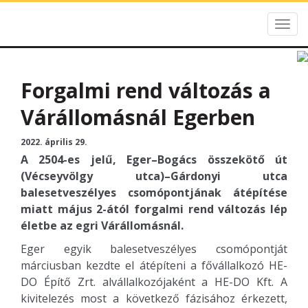
Togg
HE-DO
navig
Forgalmi rend változás a
Várállomásnál Egerben
2022. április 29.
A 2504-es jelű, Eger–Bogács összekötő út
(Vécseyvölgy utca)–Gárdonyi utca
balesetveszélyes csomópontjának átépítése
miatt május 2-ától forgalmi rend változás lép
életbe az egri Várállomásnál.
Eger egyik balesetveszélyes csomópontját
márciusban kezdte el átépíteni a fővállalkozó HE-
DO Építő Zrt. alvállalkozójaként a HE-DO Kft. A
kivitelezés most a következő fázisához érkezett,