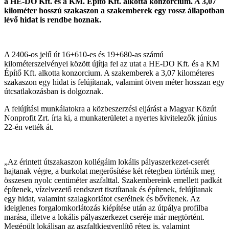
a HE-DO Kft. és a KM. Építő Kft. alkotta konzorcium. A 3,07
kilométer hosszú szakaszon a szakemberek egy rossz állapotban
lévő hidat is rendbe hoznak.
A 2406-os jelű út 16+610-es és 19+680-as számú
kilométerszelvényei között újítja fel az utat a HE-DO Kft. és a KM
Építő Kft. alkotta konzorcium. A szakemberek a 3,07 kilométeres
szakaszon egy hidat is felújítanak, valamint ötven méter hosszan egy
útcsatlakozásban is dolgoznak.
A felújítási munkálatokra a közbeszerzési eljárást a Magyar Közút
Nonprofit Zrt. írta ki, a munkaterületet a nyertes kivitelezők június
22-én vették át.
„Az érintett útszakaszon kollégáim lokális pályaszerkezet-cserét
hajtanak végre, a burkolat megerősítése két rétegben történik meg
összesen nyolc centiméter aszfalttal. Szakembereink emellett padkát
építenek, vízelvezető rendszert tisztítanak és építenek, felújítanak
egy hidat, valamint szalagkorlátot cserélnek és bővítenek. Az
ideiglenes forgalomkorlátozás kiépítése után az útpálya profilba
marása, illetve a lokális pályaszerkezet cseréje már megtörtént.
Megépült lokálisan az aszfaltkiegyenlítő réteg is, valamint