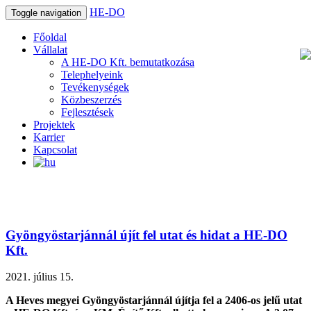
HE-DO
Toggle navigation
Főoldal
Vállalat
A HE-DO Kft. bemutatkozása
Telephelyeink
Tevékenységek
Közbeszerzés
Fejlesztések
Projektek
Karrier
Kapcsolat
Gyöngyöstarjánnál újít fel utat és hidat a HE-DO
Kft.
2021. július 15.
A Heves megyei Gyöngyöstarjánnál újítja fel a 2406-os jelű utat