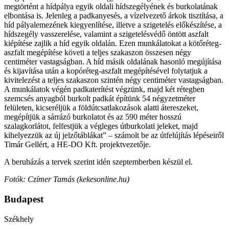
megtörtént a hídpálya egyik oldali hídszegélyének és burkolatának
elbontása is. Jelenleg a padkanyesés, a vízelvezető árkok tisztítása, a
híd pályalemezének kiegyenlítése, illetve a szigetelés előkészítése, a
hídszegély vasszerelése, valamint a szigetelésvédő öntött aszfalt
kiépítése zajlik a híd egyik oldalán. Ezen munkálatokat a kötőréteg-
aszfalt megépítése követi a teljes szakaszon összesen négy
centiméter vastagságban. A híd másik oldalának hasonló megújítása
és kijavítása után a kopóréteg-aszfalt megépítésével folytatjuk a
kivitelezést a teljes szakaszon szintén négy centiméter vastagságban.
A munkálatok végén padkaterítést végzünk, majd két rétegben
szemcsés anyagból burkolt padkát építünk 54 négyzetméter
felületen, kicseréljük a földútcsatlakozások alatti átereszeket,
megépítjük a sárrázó burkolatot és az 590 méter hosszú
szalagkorlátot, felfestjük a végleges útburkolati jeleket, majd
kihelyezzük az új jelzőtáblákat” – számolt be az útfelújítás lépéseiről
Timár Gellért, a HE-DO Kft. projektvezetője.
A beruházás a tervek szerint idén szeptemberben készül el.
Fotók: Czímer Tamás (kekesonline.hu)
Budapest
Székhely