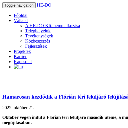
HE-DO
Toggle navigation
Főoldal
Vállalat
A HE-DO Kft. bemutatkozása
Telephelyeink
Tevékenységek
Közbeszerzés
Fejlesztések
Projektek
Karrier
Kapcsolat
Hamarosan kezdődik a Flórián téri felüljáró felújít
2025. október 21.
Október végén indul a Flórián téri felüljáró második üteme, a m
megújításában.