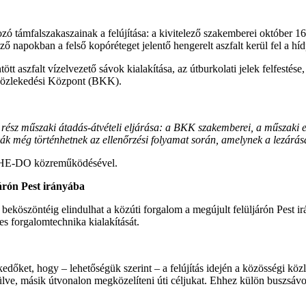
kozó támfalszakaszainak a felújítása: a kivitelező szakemberei október 16
ző napokban a felső kopóréteget jelentő hengerelt aszfalt kerül fel a hídp
t aszfalt vízelvezető sávok kialakítása, az útburkolati jelek felfestése
i Közlekedési Központ (BKK).
rész műszaki átadás-átvételi eljárása: a BKK szakemberei, a műszaki el
nkák még történhetnek az ellenőrzési folyamat során, amelynek a lezárás
l a HE-DO közreműködésével.
járón Pest irányába
 beköszöntéig elindulhat a közúti forgalom a megújult felüljárón Pest ir
s forgalomtechnika kialakítását.
dőket, hogy – lehetőségük szerint – a felújítás idején a közösségi köz
ülve, másik útvonalon megközelíteni úti céljukat. Ehhez külön buszsávok