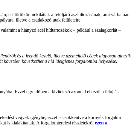
-án, csütörtökön nekiláttak a felüljáró aszfaltozásának, ami várhatóan
ályára, illetve a csatlakozó utak felületeire.
, valamint a hiányzó acél hídtartozékok – például a szalagkorlát –
lenőrök és a leendő kezelő, illetve üzemeltető cégek alaposan átnézik
át követően következhet a híd ideiglenes forgalomba helyezése.
ányába. Ezzel egy időben a kivitelező azonnal elkezdi a felújtás
lekedést vegyék igénybe, ezzel is csökkentve a környék forgalmi
at is kialakítanak. A forgalomterelési részletekről
ezen a