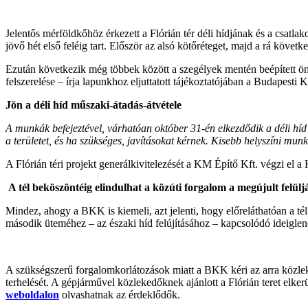
Jelentős mérföldkőhöz érkezett a Flórián tér déli hídjának és a csatla
jövő hét első feléig tart. Először az alsó kötőréteget, majd a rá követke
Ezután következik még többek között a szegélyek mentén beépített öntöt
felszerelése – írja lapunkhoz eljuttatott tájékoztatójában a Budapest
Jön a déli híd műszaki-átadás-átvétele
A munkák befejeztével, várhatóan október 31-én elkezdődik a déli híd 
a területet, és ha szükséges, javításokat kérnek. Kisebb helyszíni mu
A Flórián téri projekt generálkivitelezését a KM Építő Kft. végzi e
A tél beköszöntéig elindulhat a közúti forgalom a megújult felül
Mindez, ahogy a BKK is kiemeli, azt jelenti, hogy előreláthatóan a tél
második üteméhez – az északi híd felújításához – kapcsolódó ideiglene
A szükségszerű forgalomkorlátozások miatt a BKK kéri az arra közleke
terhelését. A gépjárművel közlekedőknek ajánlott a Flórián teret elker
weboldalon
olvashatnak az érdeklődők.