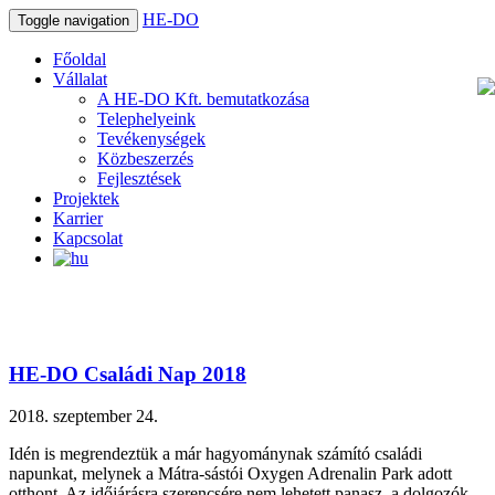
HE-DO
Toggle navigation
Főoldal
Vállalat
A HE-DO Kft. bemutatkozása
Telephelyeink
Tevékenységek
Közbeszerzés
Fejlesztések
Projektek
Karrier
Kapcsolat
HE-DO Családi Nap 2018
2018. szeptember 24.
Idén is megrendeztük a már hagyománynak számító családi
napunkat, melynek a Mátra-sástói Oxygen Adrenalin Park adott
otthont. Az időjárásra szerencsére nem lehetett panasz, a dolgozók