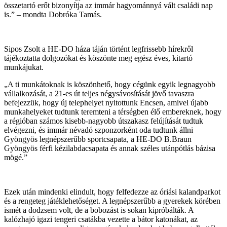
összetartó erőt bizonyítja az immár hagyománnyá vált családi nap
is.” – mondta Dobróka Tamás.
Sipos Zsolt a HE-DO háza táján történt legfrissebb hírekről
tájékoztatta dolgozókat és köszönte meg egész éves, kitartó
munkájukat.
„A ti munkátoknak is köszönhető, hogy cégünk egyik legnagyobb
vállalkozását, a 21-es út teljes négysávosítását jövő tavaszra
befejezzük, hogy új telephelyet nyitottunk Encsen, amivel újabb
munkahelyeket tudtunk teremteni a térségben élő embereknek, hogy
a régióban számos kisebb-nagyobb útszakasz felújítását tudtuk
elvégezni, és immár névadó szponzorként oda tudtunk állni
Gyöngyös legnépszerűbb sportcsapata, a HE-DO B.Braun
Gyöngyös férfi kézilabdacsapata és annak széles utánpótlás bázisa
mögé.”
Ezek után mindenki elindult, hogy felfedezze az óriási kalandparkot
és a rengeteg játéklehetőséget. A legnépszerűbb a gyerekek körében
ismét a dodzsem volt, de a bobozást is sokan kipróbálták. A
kalózhajó igazi tengeri csatákba vezette a bátor katonákat, az