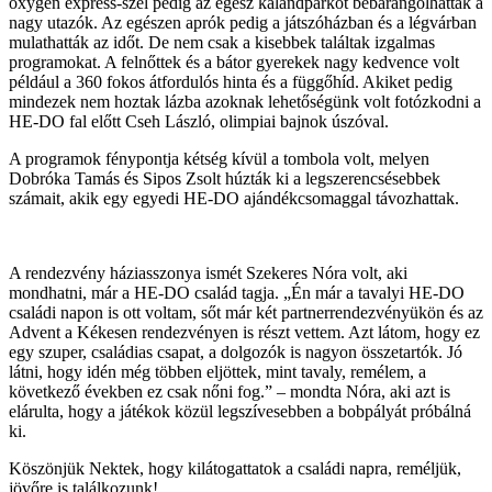
oxygen express-szel pedig az egész kalandparkot bebarangolhatták a
nagy utazók. Az egészen aprók pedig a játszóházban és a légvárban
mulathatták az időt. De nem csak a kisebbek találtak izgalmas
programokat. A felnőttek és a bátor gyerekek nagy kedvence volt
például a 360 fokos átfordulós hinta és a függőhíd. Akiket pedig
mindezek nem hoztak lázba azoknak lehetőségünk volt fotózkodni a
HE-DO fal előtt Cseh László, olimpiai bajnok úszóval.
A programok fénypontja kétség kívül a tombola volt, melyen
Dobróka Tamás és Sipos Zsolt húzták ki a legszerencsésebbek
számait, akik egy egyedi HE-DO ajándékcsomaggal távozhattak.
A rendezvény háziasszonya ismét Szekeres Nóra volt, aki
mondhatni, már a HE-DO család tagja. „Én már a tavalyi HE-DO
családi napon is ott voltam, sőt már két partnerrendezvényükön és az
Advent a Kékesen rendezvényen is részt vettem. Azt látom, hogy ez
egy szuper, családias csapat, a dolgozók is nagyon összetartók. Jó
látni, hogy idén még többen eljöttek, mint tavaly, remélem, a
következő években ez csak nőni fog.” – mondta Nóra, aki azt is
elárulta, hogy a játékok közül legszívesebben a bobpályát próbálná
ki.
Köszönjük Nektek, hogy kilátogattatok a családi napra, reméljük,
jövőre is találkozunk!