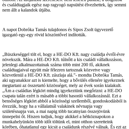
és családtagjaik egész nap ragyogó napsütést élvezhettek, így semmi
nem állt a kalandok útjába.
A napot Dobróka Tamás tulajdonos és Sipos Zsolt ügyvezető
igazgató egy-egy rövid köszöntővel indították.
„Büszkeséggel tölt el, hogy a HE-DO Kft. nagy családja évről-évre
növekszik. Mára a HE-DO Kft. túlnőtt a kis családi vállalkozáson,
jelenlegi alkalmazottainak száma több mint 200 fő, akiknek
családtagjaival együtt már félezren tartoznak közvetve vagy
közvetlenül a HE-DO Kft. zászlaja alá.”- mondta Dobróka Tamás,
aki ugyanakkor azt is kiemelte, hogy a bővülés ellenére igyekeznek
megtartani az összetartó közösséget, mely az évek során kialakult.
„Ám a családias légkört mindig igyekeztünk megőrizni: a HE-DO
csapata talán ezért is másabb a többi hasonló vállalkozásnál. Ezt a
bensőséges légkört abból a közösségi szellemből, gondoskodásból is
érezzük, hogy ha a vállalatnál valakinek névnapja vagy
születésnapja van, a mai napig több tucatnyian összejövünk
ünnepelni őt. Hiszen tudjuk, hogy akikkel a hétköznapokon a
munkahelyünkön több időt töltünk el, mint otthon szeretteink
körében, óhatatlanul egy kicsit a családunk részévé válnak. És ezt az