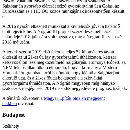
Pásztó, valamint Pásztó és Mátraszőlős közötti szakaszát. A
Salgótarján gyorsabb elérését célzó gyorsforgalmi út a Colas, az
EuroAszfalt és a HE-DO közös munkájának köszönhetően készült
el.
A 2016 nyarán elkezdett munkákat a kivitelezők jóval a határidő
előtt fejezték be. A Nógrád III projekt szerződéses befejezési
határideje 2018 júliusára volt megadva, míg a Nógrád II szakaszé
2018 májusára.
A tervek szerint 2019 első felére a teljes 52 kilométeres távon
elkészül az új 21-es út, így gyorsforgalmú úthálózaton, kétszer
kétsávos úton lesz megközelíthető Salgótarján. Homolya Róbert, az
NFM felelős államtitkára elmondta, hogy a kormány a Modern
Városok Programban arról is döntött, hogy kiépíti a Salgótarjánt
elkerülő utat, és a 21-es főutat bekapcsolja a szlovákiai
gyorsforgalmi úthálózatba. A Nógrád megyében még hiányzó
szakaszok megépítését 2019 második negyedévére prognosztizálják.
A témáról bővebben a
Magyar Építők oldalán megjelent
cikkben
olvashat.
Budapest
Székhely