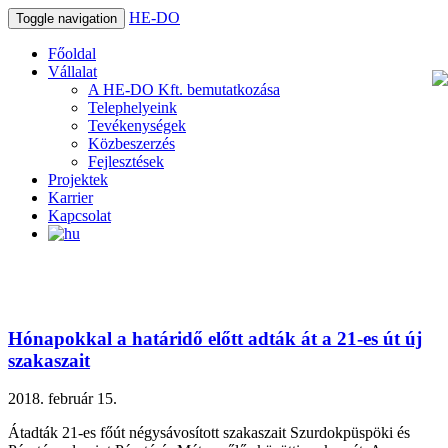
HE-DO
Toggle navigation
Főoldal
Vállalat
A HE-DO Kft. bemutatkozása
Telephelyeink
Tevékenységek
Közbeszerzés
Fejlesztések
Projektek
Karrier
Kapcsolat
Hónapokkal a határidő előtt adták át a 21-es út új
szakaszait
2018. február 15.
Átadták 21-es főút négysávosított szakaszait Szurdokpüspöki és