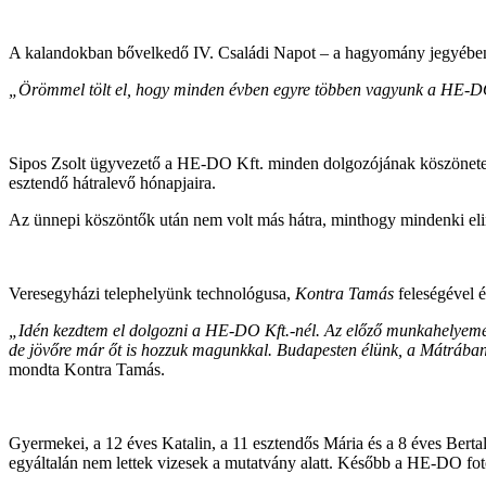
A kalandokban bővelkedő IV. Családi Napot – a hagyomány jegyéb
„Örömmel tölt el, hogy minden évben egyre többen vagyunk a HE-DO Cs
Sipos Zsolt ügyvezető a HE-DO Kft. minden dolgozójának köszönetet 
esztendő hátralevő hónapjaira.
Az ünnepi köszöntők után nem volt más hátra, minthogy mindenki elind
Veresegyházi telephelyünk technológusa,
Kontra Tamás
feleségével 
„Idén kezdtem el dolgozni a HE-DO Kft.-nél. Az előző munkahelyemen 
de jövőre már őt is hozzuk magunkkal. Budapesten élünk, a Mátrában 
mondta Kontra Tamás.
Gyermekei, a 12 éves Katalin, a 11 esztendős Mária és a 8 éves Bert
egyáltalán nem lettek vizesek a mutatvány alatt. Később a HE-DO fotó