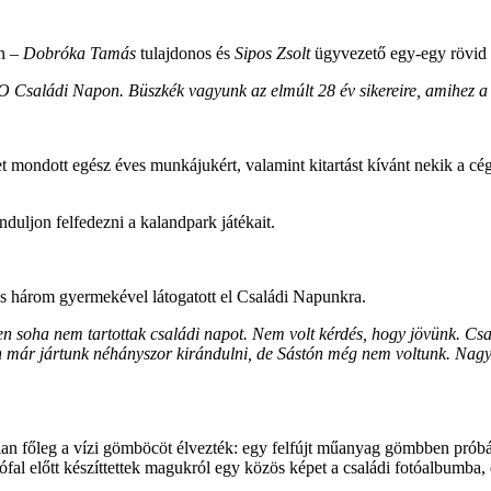
en –
Dobróka Tamás
tulajdonos és
Sipos Zsolt
ügyvezető egy-egy rövid k
aládi Napon. Büszkék vagyunk az elmúlt 28 év sikereire, amihez a ti 
mondott egész éves munkájukért, valamint kitartást kívánt nekik a c
uljon felfedezni a kalandpark játékait.
és három gyermekével látogatott el Családi Napunkra.
soha nem tartottak családi napot. Nem volt kérdés, hogy jövünk. Csak
már jártunk néhányszor kirándulni, de Sástón még nem voltunk. Nagyon 
alan főleg a vízi gömböcöt élvezték: egy felfújt műanyag gömbben próbá
fal előtt készíttettek magukról egy közös képet a családi fotóalbumba