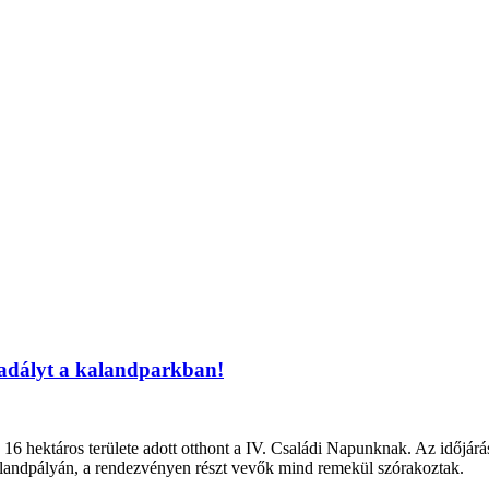
kadályt a kalandparkban!
 hektáros területe adott otthont a IV. Családi Napunknak. Az időjárás e
alandpályán, a rendezvényen részt vevők mind remekül szórakoztak.