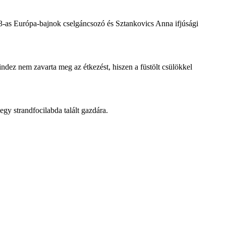
3-as Európa-bajnok cselgáncsozó és Sztankovics Anna ifjúsági
ndez nem zavarta meg az étkezést, hiszen a füstölt csülökkel
y strandfocilabda talált gazdára.