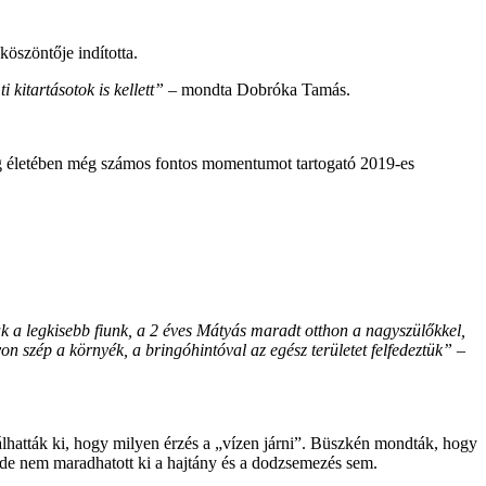
öszöntője indította.
kitartásotok is kellett”
– mondta Dobróka Tamás.
ég életében még számos fontos momentumot tartogató 2019-es
 a legkisebb fiunk, a 2 éves Mátyás maradt otthon a nagyszülőkkel,
szép a környék, a bringóhintóval az egész területet felfedeztük”
–
lhatták ki, hogy milyen érzés a „vízen járni”. Büszkén mondták, hogy
, de nem maradhatott ki a hajtány és a dodzsemezés sem.