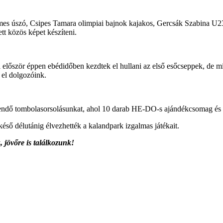
mes úszó, Csipes Tamara olimpiai bajnok kajakos, Gercsák Szabina U2
tt közös képet készíteni.
először éppen ebédidőben kezdtek el hullani az első esőcseppek, de mi
k el dolgozóink.
endő tombolasorsolásunkat, ahol 10 darab HE-DO-s ajándékcsomag és eg
késő délutánig élvezhették a kalandpark izgalmas játékait.
 jövőre is találkozunk!