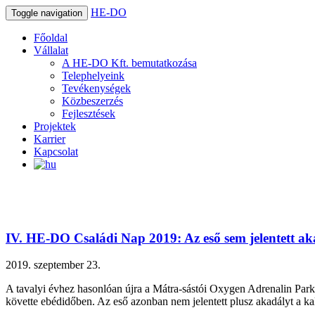
HE-DO
Toggle navigation
Főoldal
Vállalat
A HE-DO Kft. bemutatkozása
Telephelyeink
Tevékenységek
Közbeszerzés
Fejlesztések
Projektek
Karrier
Kapcsolat
IV. HE-DO Családi Nap 2019: Az eső sem jelentett a
2019. szeptember 23.
A tavalyi évhez hasonlóan újra a Mátra-sástói Oxygen Adrenalin Park 16
követte ebédidőben. Az eső azonban nem jelentett plusz akadályt a k