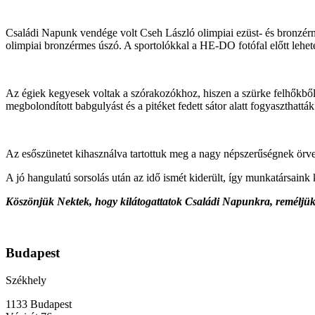
Családi Napunk vendége volt Cseh László olimpiai ezüst- és bronzér
olimpiai bronzérmes úszó. A sportolókkal a HE-DO fotófal előtt lehete
Az égiek kegyesek voltak a szórakozókhoz, hiszen a szürke felhőkből 
megbolondított babgulyást és a pitéket fedett sátor alatt fogyaszthattá
Az esőszünetet kihasználva tartottuk meg a nagy népszerűségnek örv
A jó hangulatú sorsolás után az idő ismét kiderült, így munkatársaink 
Köszönjük Nektek, hogy kilátogattatok Családi Napunkra, reméljük,
Budapest
Székhely
1133 Budapest