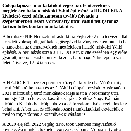
Cölöpalapozási munkálatokat végez az ütemterveknek
megfelelően haladó miskolci Y-híd építésénél a HE-DO Kft. A
kivitelező ezzel párhuzamosan tovább folytatja a
szeptemberben lezárt Vörösmarty utcai vasúti felüljáróhoz
tartozó töltés bontási munkálatait is.
A beruházó NIF Nemzeti Infrastruktúra Fejlesztő Zrt. a tervező által
készített valósághű grafikák segítségével látványterveken mutatta be
a napokban az ütemterveknek megfelelően haladó miskolci Y-híd
építését. A beruházás során a HE-DO Kft. kivitelezésében egy előre
gyártott, monolit vasbeton szerkezetű, háromágú Y-híd épül a vasút
felett átívelve, 12+4 támasszal.
A HE-DO Kft. még szeptember közepén kezdte el a Vörösmarty
utcai felüljáró bontását és az új Y-híd cölöpalapozását. A várhatóan
2021 márciusáig tartó munkálatok ideje alatt a Vörösmarty utca
mintegy 400 méteres szakaszát lezárják a Soltész Nagy Kálmán
utcától a Kisfaludy utcáig, ahova a célforgalom kivételével tilos lesz
behajtani. A bontási és cölöpalapozási munkálatokkal egyidejűleg
tovább folytatódnak a közművek kiváltásai is.
A 2020 elejétől 2022 végéig tartó, több ütemben megvalósuló
kivitelezési munkálatok jelenlegi szakaszában a Vörösmarty utcai