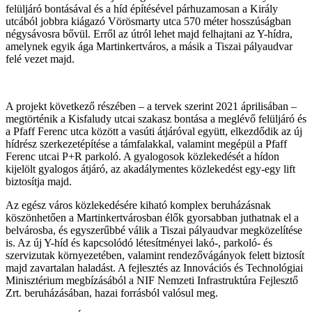
felüljáró bontásával és a híd építésével párhuzamosan a Király
utcából jobbra kiágazó Vörösmarty utca 570 méter hosszúságban
négysávosra bővül. Erről az útról lehet majd felhajtani az Y-hídra,
amelynek egyik ága Martinkertváros, a másik a Tiszai pályaudvar
felé vezet majd.
A projekt következő részében – a tervek szerint 2021 áprilisában –
megtörténik a Kisfaludy utcai szakasz bontása a meglévő felüljáró és
a Pfaff Ferenc utca között a vasúti átjáróval együtt, elkezdődik az új
hídrész szerkezetépítése a támfalakkal, valamint megépül a Pfaff
Ferenc utcai P+R parkoló. A gyalogosok közlekedését a hídon
kijelölt gyalogos átjáró, az akadálymentes közlekedést egy-egy lift
biztosítja majd.
Az egész város közlekedésére kiható komplex beruházásnak
köszönhetően a Martinkertvárosban élők gyorsabban juthatnak el a
belvárosba, és egyszerűbbé válik a Tiszai pályaudvar megközelítése
is. Az új Y-híd és kapcsolódó létesítményei lakó-, parkoló- és
szervizutak környezetében, valamint rendezővágányok felett biztosít
majd zavartalan haladást. A fejlesztés az Innovációs és Technológiai
Minisztérium megbízásából a NIF Nemzeti Infrastruktúra Fejlesztő
Zrt. beruházásában, hazai forrásból valósul meg.