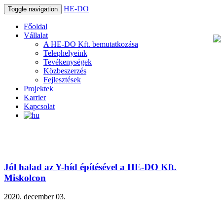
HE-DO
Toggle navigation
Főoldal
Vállalat
A HE-DO Kft. bemutatkozása
Telephelyeink
Tevékenységek
Közbeszerzés
Fejlesztések
Projektek
Karrier
Kapcsolat
Jól halad az Y-híd építésével a HE-DO Kft.
Miskolcon
2020. december 03.