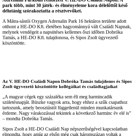
park több, mint 30 játék- és élményeleme kora délelőttől késő
délutánig szórakoztatta a résztvevőket.
A Mátra-sástói Oxygen Adrenalin Park 16 hektáros területe adott
otthont a HE-DO Kft. életében hagyománnyá vált Családi Napnak,
melynek vendégeit a napsütéses kellemes őszi időben Dobróka
Tamás, a HE-DO Kft. tulajdonosa, és Sipos Zsolt ügyvezető
köszöntötte.
Az V. HE-DO Családi Napon Dobróka Tamás tulajdonos és Sipos
Zsolt ügyvezető köszöntötte kollégáikat és családtagjaikat
„A magyar cégek egy százaléka sem éli meg harmincadik
születésnapját. Büszke vagyok arra, hogy ehhez a szűk csapathoz
tartozunk, amely beosztástól függetlenül minden munkatársunk
érdeme. Nagy várakozással tekintek a következő harminc év elé is”
– mondta Dobróka Tamás.
Sipos Zsolt a HE-DO Családi Nap népszerűségével kapcsolatban
elmondta, hogy amíg az elsőn még csak háromszázan voltak a