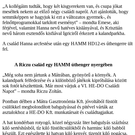
„A kollégáim tudták, hogy két kisgyerekem van, és csupa jókat
meséltek nekem az előző négy családi napról. Azt ajánlották, hogy
semmiképpen se hagyjuk ki ezt a változatos gyermek-, és
felnőttprogramokkal tarkított eseményt” – mondta Emese, aki
férjével, valamint Hanna nevű hatéves kislányával, és Krisztián
nevű három esztendős kisfiával Igriciről érkezett a kalandparkba.
A család Hanna arcfestése után egy HAMM HD12-es úthengerre ült
fel.
A Riczu család egy HAMM úthenger nyergében
„Még soha nem jártunk a Mátrában, gyönyörű a környék. A
kalandpark felfedezése és a különböző játékok kipróbálása között
sok fotót készítettünk. Már most várjuk a VI. HE-DO Családi
Napot” – mondta Riczu Zoltán.
Pontban délben a Mátra Gasztronómia Kft. jóvoltából füstölt
csülökkel megbolondított babgulyással és pitével várták az
asztalokhoz a HE-DO Kft. munkatársait és családtagjaikat.
A hat kondérban rotyogó, közel négyszáz liter babgulyás százhúsz
kiló sertéshúsból, tíz kiló füstöltcsülökből és harminc kiló babból
készült. Ezt egészítette ki hatvan kiló kenyér, tizenöt kiló pogácsa,