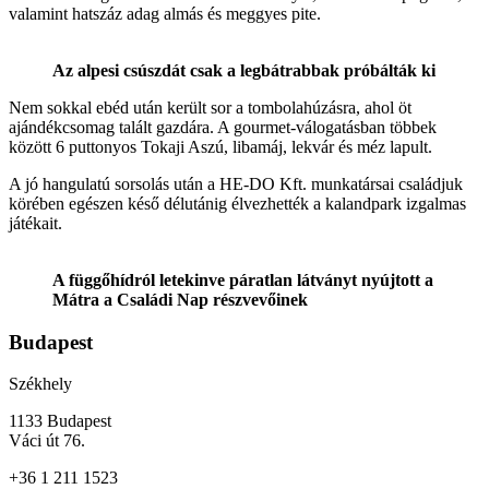
valamint hatszáz adag almás és meggyes pite.
Az alpesi csúszdát csak a legbátrabbak próbálták ki
Nem sokkal ebéd után került sor a tombolahúzásra, ahol öt
ajándékcsomag talált gazdára. A gourmet-válogatásban többek
között 6 puttonyos Tokaji Aszú, libamáj, lekvár és méz lapult.
A jó hangulatú sorsolás után a HE-DO Kft. munkatársai családjuk
körében egészen késő délutánig élvezhették a kalandpark izgalmas
játékait.
A függőhídról letekinve páratlan látványt nyújtott a
Mátra a Családi Nap részvevőinek
Budapest
Székhely
1133 Budapest
Váci út 76.
+36 1 211 1523