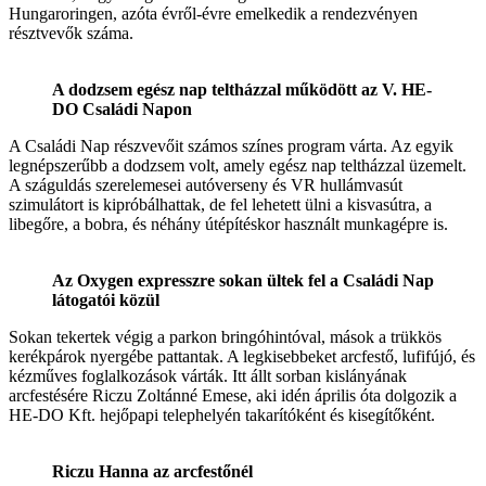
Hungaroringen, azóta évről-évre emelkedik a rendezvényen
résztvevők száma.
A dodzsem egész nap teltházzal működött az V. HE-
DO Családi Napon
A Családi Nap részvevőit számos színes program várta. Az egyik
legnépszerűbb a dodzsem volt, amely egész nap teltházzal üzemelt.
A száguldás szerelemesei autóverseny és VR hullámvasút
szimulátort is kipróbálhattak, de fel lehetett ülni a kisvasútra, a
libegőre, a bobra, és néhány útépítéskor használt munkagépre is.
Az Oxygen expresszre sokan ültek fel a Családi Nap
látogatói közül
Sokan tekertek végig a parkon bringóhintóval, mások a trükkös
kerékpárok nyergébe pattantak. A legkisebbeket arcfestő, lufifújó, és
kézműves foglalkozások várták. Itt állt sorban kislányának
arcfestésére Riczu Zoltánné Emese, aki idén április óta dolgozik a
HE-DO Kft. hejőpapi telephelyén takarítóként és kisegítőként.
Riczu Hanna az arcfestőnél