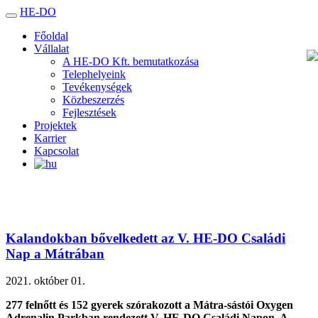
HE-DO
Toggle
navigation
Főoldal
Vállalat
A HE-DO Kft. bemutatkozása
Telephelyeink
Tevékenységek
Közbeszerzés
Fejlesztések
Projektek
Karrier
Kapcsolat
Kalandokban bővelkedett az V. HE-DO Családi
Nap a Mátrában
2021. október 01.
277 felnőtt és 152 gyerek szórakozott a Mátra-sástói Oxygen
Adrenalin Parkban rendezett V. HE-DO Családi Napon. A