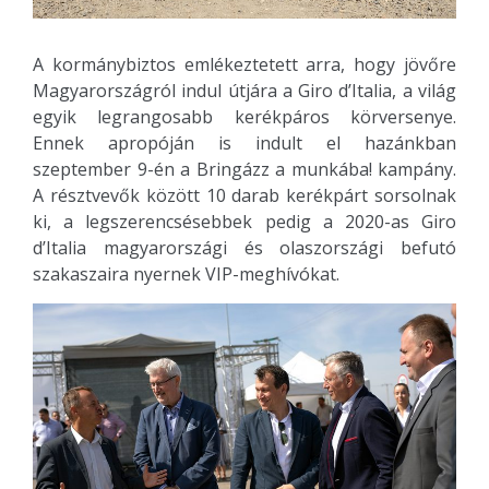
A kormánybiztos emlékeztetett arra, hogy jövőre
Magyarországról indul útjára a Giro d’Italia, a világ
egyik legrangosabb kerékpáros körversenye.
Ennek apropóján is indult el hazánkban
szeptember 9-én a Bringázz a munkába! kampány.
A résztvevők között 10 darab kerékpárt sorsolnak
ki, a legszerencsésebbek pedig a 2020-as Giro
d’Italia magyarországi és olaszországi befutó
szakaszaira nyernek VIP-meghívókat.