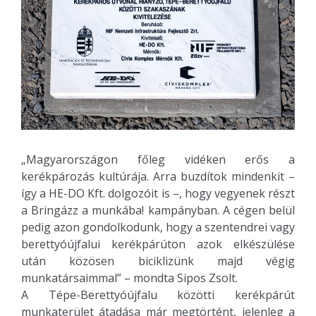
„Magyarországon főleg vidéken erős a
kerékpározás kultúrája. Arra buzdítok mindenkit –
így a HE-DO Kft. dolgozóit is –, hogy vegyenek részt
a Bringázz a munkába! kampányban. A cégen belül
pedig azon gondolkodunk, hogy a szentendrei vagy
berettyóújfalui kerékpárúton azok elkészülése
után közösen biciklizünk majd végig
munkatársaimmal” – mondta Sipos Zsolt.
A Tépe-Berettyóújfalu közötti kerékpárút
munkaterület átadása már megtörtént, jelenleg a