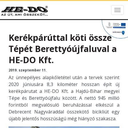
Togg
HE-DO
navig
Kerékpárúttal köti össze
Tépét Berettyóújfaluval a
HE-DO Kft.
2019. szeptember 11.
Az ünnepélyes alapkőletétel után a tervek szerint
2020 júniusára 8,3 kilométer hosszan épít új
kerékpárutat a HE-DO Kft. a Hajdú-Bihar megyei
Tépe és Berettyóújfalu között. A nettó 945 millió
forintból megvalósuló beruházással elkészül a
Debrecent Nagyváraddal összekötő bicikliút egy
újabb jelentős hosszúságú még hiányzó szakasza.