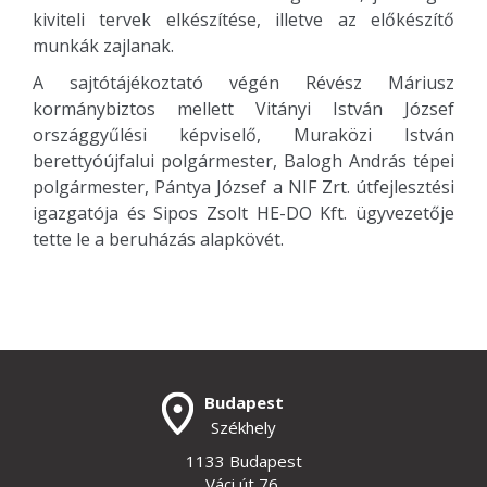
kiviteli tervek elkészítése, illetve az előkészítő
munkák zajlanak.
A sajtótájékoztató végén Révész Máriusz
kormánybiztos mellett Vitányi István József
országgyűlési képviselő, Muraközi István
berettyóújfalui polgármester, Balogh András tépei
polgármester, Pántya József a NIF Zrt. útfejlesztési
igazgatója és Sipos Zsolt HE-DO Kft. ügyvezetője
tette le a beruházás alapkövét.
Budapest
Székhely
1133 Budapest
Váci út 76.