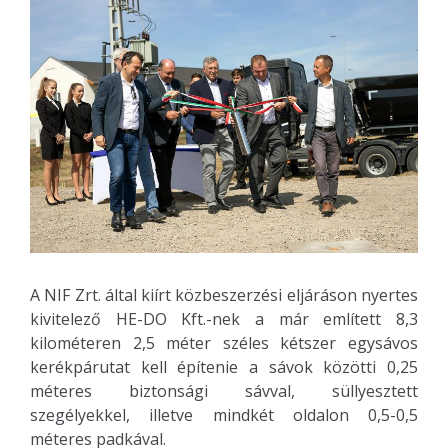
A NIF Zrt. által kiírt közbeszerzési eljáráson nyertes
kivitelező HE-DO Kft.-nek a már említett 8,3
kilométeren 2,5 méter széles kétszer egysávos
kerékpárutat kell építenie a sávok közötti 0,25
méteres biztonsági sávval, süllyesztett
szegélyekkel, illetve mindkét oldalon 0,5-0,5
méteres padkával.