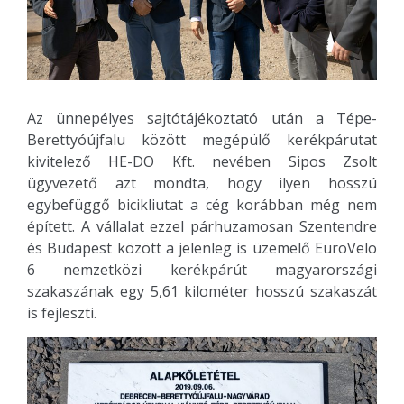
Az ünnepélyes sajtótájékoztató után a Tépe-
Berettyóújfalu között megépülő kerékpárutat
kivitelező HE-DO Kft. nevében Sipos Zsolt
ügyvezető azt mondta, hogy ilyen hosszú
egybefüggő bicikliutat a cég korábban még nem
épített. A vállalat ezzel párhuzamosan Szentendre
és Budapest között a jelenleg is üzemelő EuroVelo
6 nemzetközi kerékpárút magyarországi
szakaszának egy 5,61 kilométer hosszú szakaszát
is fejleszti.