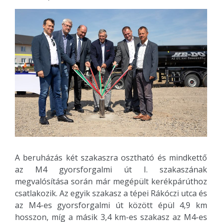
A beruházás két szakaszra osztható és mindkettő
az M4 gyorsforgalmi út I. szakaszának
megvalósítása során már megépült kerékpárúthoz
csatlakozik. Az egyik szakasz a tépei Rákóczi utca és
az M4-es gyorsforgalmi út között épül 4,9 km
hosszon, míg a másik 3,4 km-es szakasz az M4-es