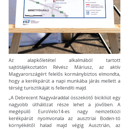
Az alapkőletétel alkalmából tartott
sajtótájékoztatón Révész Máriusz, az aktív
Magyarországért felelős kormánybiztos elmondta,
hogy a kerékpárút a napi munkába járás mellett a
térség turisztikáját is fellendíti majd.
„A Debrecent Nagyváraddal összekötő bicikliút egy
nagyobb úthálózat része lehet a jövőben. A
megépülő EuroVelo14-es nagy nemzetközi
kerékpárút nyomvonala az ausztriai Boden-tó
környékétől halad majd végig Ausztrián, az