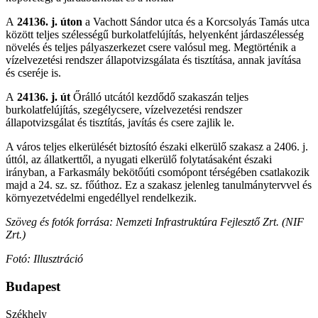
A
24136. j. úton
a Vachott Sándor utca és a Korcsolyás Tamás utca
között teljes szélességű burkolatfelújítás, helyenként járdaszélesség
növelés és teljes pályaszerkezet csere valósul meg. Megtörténik a
vízelvezetési rendszer állapotvizsgálata és tisztítása, annak javítása
és cseréje is.
A
24136. j. út
Őrálló utcától kezdődő szakaszán teljes
burkolatfelújítás, szegélycsere, vízelvezetési rendszer
állapotvizsgálat és tisztítás, javítás és csere zajlik le.
A város teljes elkerülését biztosító északi elkerülő szakasz a 2406. j.
úttól, az állatkerttől, a nyugati elkerülő folytatásaként északi
irányban, a Farkasmály bekötőúti csomópont térségében csatlakozik
majd a 24. sz. sz. főúthoz. Ez a szakasz jelenleg tanulmánytervvel és
környezetvédelmi engedéllyel rendelkezik.
Szöveg és fotók forrása: Nemzeti Infrastruktúra Fejlesztő Zrt. (NIF
Zrt.)
Fotó: Illusztráció
Budapest
Székhely