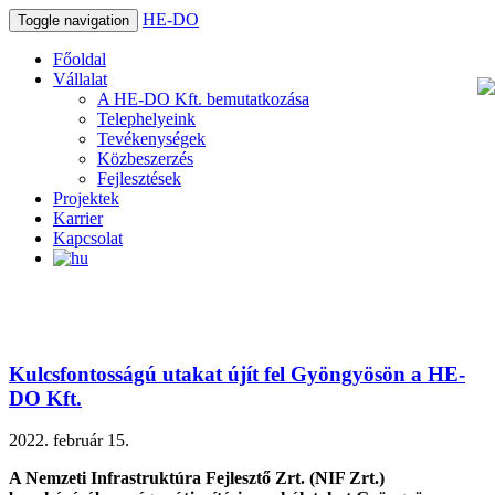
HE-DO
Toggle navigation
Főoldal
Vállalat
A HE-DO Kft. bemutatkozása
Telephelyeink
Tevékenységek
Közbeszerzés
Fejlesztések
Projektek
Karrier
Kapcsolat
Kulcsfontosságú utakat újít fel Gyöngyösön a HE-
DO Kft.
2022. február 15.
A Nemzeti Infrastruktúra Fejlesztő Zrt. (NIF Zrt.)