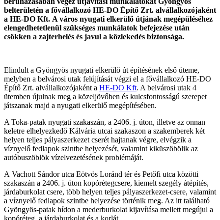
beruházásában végez útjavítási munkálatokat Gyöngyös
belterületén a
fővállalkozó HE-DO Építő Zrt. alvállalkozójaként
a HE-DO Kft.
A város nyugati elkerülő útjának megépüléséhez
elengedhetetlenül szükséges munkálatok befejezése után
csökken a zajterhelés és javul a közlekedés biztonsága.
Elindult a Gyöngyös nyugati elkerülő út építésének első üteme,
melyben a belvárosi utak felújítását végzi el a fővállalkozó HE-DO
Építő Zrt. alvállalkozójaként a
HE-DO Kft
. A belvárosi utak 4
ütemben újulnak meg a közeljövőben és kulcsfontosságú szerepet
játszanak majd a nyugati elkerülő megépítésében.
A Toka-patak nyugati szakaszán, a 2406. j. úton, illetve az onnan
keletre elhelyezkedő Kálvária utcai szakaszon a szakemberek két
helyen teljes pályaszerkezet cserét hajtanak végre, elvégzik a
víznyelő fedlapok szintbe helyezését, valamint kiküszöbölik az
autóbuszöblök vízelvezetésének problémáját.
A
Vachott Sándor utca Eötvös Loránd tér és Petőfi utca közötti
szakaszán a 2406. j. úton kopórétegcsere, kiemelt szegély átépítés,
járdaburkolat csere, több helyen teljes pályaszerkezet-csere, valamint
a víznyelő fedlapok szintbe helyezése történik meg. Az itt található
Gyöngyös-patak hídon a mederburkolat kijavítása mellett megújul a
kopóréteg, a járdaburkolat és a korlát.