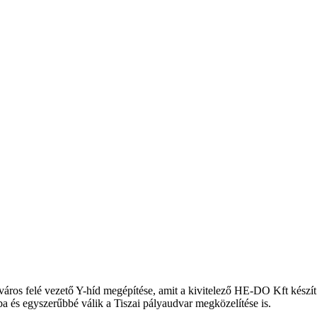
város felé vezető Y-híd megépítése, amit a kivitelező HE-DO Kft kész
a és egyszerűbbé válik a Tiszai pályaudvar megközelítése is.