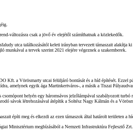
éig.
end-változásra csak a jövő év elejétől számíthatnak a közlekedők.
dy utca találkozásától keleti irányban tervezett támaszait alakítja ki é
ajló munkával a tervek szerint 2021 elejére végeznek a szakemberek.
 Kft. a Vörösmarty utcai felüljáró bontását és a híd építését. Ezzel
ídra, amelynek egyik ága Martinkertváros-, a másik a Tiszai Pályaudvar
s csomópont helyén egy háromsávos jelzőlámpával szabályozott turbó 
rodó sávok létrehozásával átépítik a Soltész Nagy Kálmán és a Vörösm
ait építi meg és elkezdi az ezen támaszok által határolt területen a hí
ológiai Minisztérium megbízásából a Nemzeti Infrastruktúra Fejlesztő Zrt