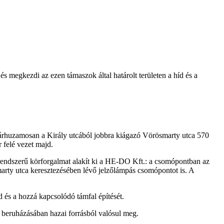
s megkezdi az ezen támaszok által határolt területen a híd és a
 párhuzamosan a Király utcából jobbra kiágazó Vörösmarty utca 570
 felé vezet majd.
rendszerű körforgalmat alakít ki a HE-DO Kft.: a csomópontban az
arty utca keresztezésében lévő jelzőlámpás csomópontot is. A
d és a hozzá kapcsolódó támfal építését.
. beruházásában hazai forrásból valósul meg.