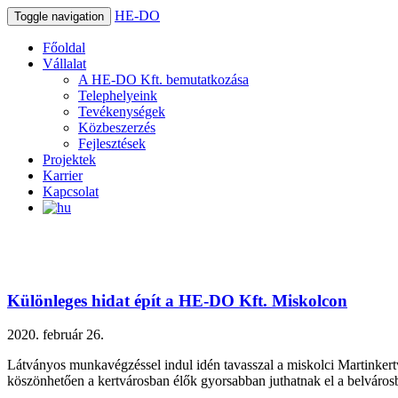
HE-DO
Toggle navigation
Főoldal
Vállalat
A HE-DO Kft. bemutatkozása
Telephelyeink
Tevékenységek
Közbeszerzés
Fejlesztések
Projektek
Karrier
Kapcsolat
Különleges hidat épít a HE-DO Kft. Miskolcon
2020. február 26.
Látványos munkavégzéssel indul idén tavasszal a miskolci Martinkert
köszönhetően a kertvárosban élők gyorsabban juthatnak el a belvárosb