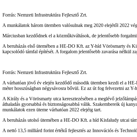
Forrás: Nemzeti Infrastruktúra Fejlesztő Zrt.
A munkálatok három ütemben valósulnak meg 2020 elejétől 2022 vég
Márciusban kezdődnek el a közműkiváltások, de jelentősebb forgalmir
A beruházás első ütemében a HE-DO Kft. az Y-híd Vörösmarty és Kisfalu
kapcsolódó támfal építését. A forgalom jelentősebb zavarása nélkül z
Forrás: Nemzeti Infrastruktúra Fejlesztő Zrt.
A várhatóan jövő év elején kezdődő második ütemben kezdi el a HE-DO
méter hosszúságban négysávosra bővül. Ez az út fog felvezetni az Y-h
A Király és a Vörösmarty utca keresztezésében a meglévő jelzőlámpá
áthaladás gyorsabbá és biztonságosabbá válik. Szakembereik új kanya
munkálatok ezen üteme várhatóan 2022 elejéig tart.
A beruházás utolsó ütemében a HE-DO Kft. a híd Kisfaludy utcai támasz
A nettó 13,5 milliárd forint értékű fejlesztés az Innovációs és Techn