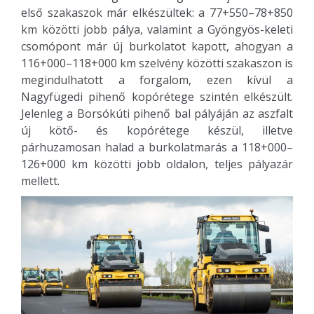
első szakaszok már elkészültek: a 77+550–78+850
km közötti jobb pálya, valamint a Gyöngyös-keleti
csomópont már új burkolatot kapott, ahogyan a
116+000–118+000 km szelvény közötti szakaszon is
megindulhatott a forgalom, ezen kívül a
Nagyfügedi pihenő kopórétege szintén elkészült.
Jelenleg a Borsókúti pihenő bal pályáján az aszfalt
új kötő- és kopórétege készül, illetve
párhuzamosan halad a burkolatmarás a 118+000–
126+000 km közötti jobb oldalon, teljes pályazár
mellett.