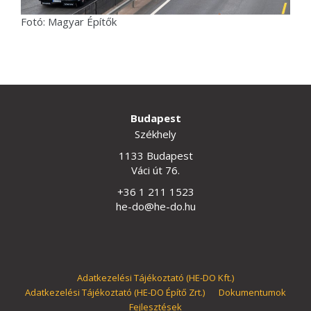
Fotó: Magyar Építők
Budapest
Székhely
1133 Budapest
Váci út 76.
+36 1 211 1523
he-do@he-do.hu
Adatkezelési Tájékoztató (HE-DO Kft.)
Adatkezelési Tájékoztató (HE-DO Építő Zrt.)
Dokumentumok
Fejlesztések