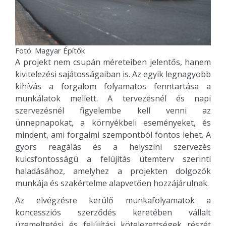
Fotó: Magyar Építők
A projekt nem csupán méreteiben jelentős, hanem
kivitelezési sajátosságaiban is. Az egyik legnagyobb
kihívás a forgalom folyamatos fenntartása a
munkálatok mellett. A tervezésnél és napi
szervezésnél figyelembe kell venni az
ünnepnapokat, a környékbeli eseményeket, és
mindent, ami forgalmi szempontból fontos lehet. A
gyors reagálás és a helyszíni szervezés
kulcsfontosságú a felújítás ütemterv szerinti
haladásához, amelyhez a projekten dolgozók
munkája és szakértelme alapvetően hozzájárulnak.
Az elvégzésre kerülő munkafolyamatok a
koncessziós szerződés keretében vállalt
üzemeltetési és felújítási kötelezettségek részét