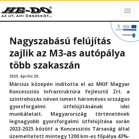
Togg
HE-DO
navig
Nagyszabású felújítás
zajlik az M3-as autópálya
több szakaszán
2025. április 25.
Március közepén indította el az MKIF Magyar
Koncessziós Infrastruktúra Fejlesztő Zrt. a
szintrehozás néven ismert hároméves országos
gyorsforgalmi útfelújításának idei
munkálatait. Magyarország történetének
legnagyobb gyorsforgalmi útfelújítása során
2023-2025 között a Koncessziós Társaság által
üzemeltetett mintegy 1200 km-es főpálya 43%-