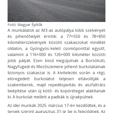
Fotó: Magyar Építők
A munkálatok az M3-as autópálya több szelvényét
és pihenőhelyét érintik: a 77+550 és 78+850
kilométerszelvények közötti szakaszokat mindkét
oldalon, a Gyöngyös-keleti csomóponttal együtt,
valamint a 116+000 és 126+000 kilométer közötti
jobb pályát. Ezen kívül megújulnak a Borsókúti,
Nagyfügedi és Mezőszemere pihenő burkolatainak
bizonyos szakaszai is. A kivitelezés során a régi,
elöregedett burkolatot teljesen eltávolítják a
szakemberek, majd repedésjavítás és aszfaltrács
beépítése után új kötő- és kopóréteget alakítanak
ki. A burkolat mellett a padkák is újraépülnek.
Az idei munkák 2025. március 17-én kezdődtek, és a
tervek szerint augusztus 31-ig be is fejeződnek. Az