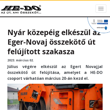
Togg
HE-DO
navig
Nyár közepéig elkészül az
Eger-Novaj összekötő út
felújított szakasza
2023. március 02.
Július végére elkészül az Egert Novajjal
összekötő út felújítása, amelyet a HE-DO
csoport várhatóan március 20-án kezd el.