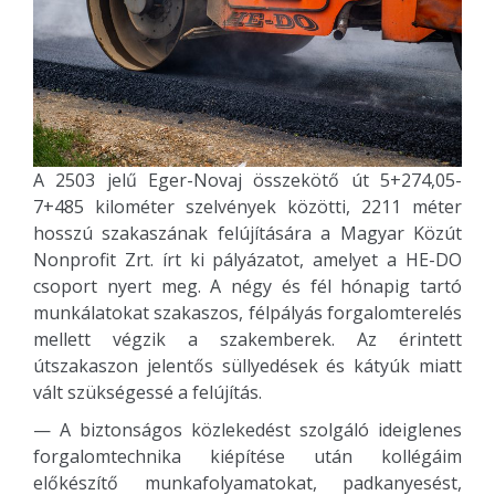
A 2503 jelű Eger-Novaj összekötő út 5+274,05-
7+485 kilométer szelvények közötti, 2211 méter
hosszú szakaszának felújítására a Magyar Közút
Nonprofit Zrt. írt ki pályázatot, amelyet a HE-DO
csoport nyert meg. A négy és fél hónapig tartó
munkálatokat szakaszos, félpályás forgalomterelés
mellett végzik a szakemberek. Az érintett
útszakaszon jelentős süllyedések és kátyúk miatt
vált szükségessé a felújítás.
— A biztonságos közlekedést szolgáló ideiglenes
forgalomtechnika kiépítése után kollégáim
előkészítő munkafolyamatokat, padkanyesést,