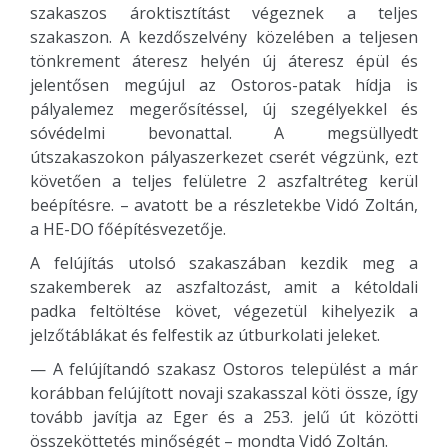
szakaszos ároktisztítást végeznek a teljes
szakaszon. A kezdőszelvény közelében a teljesen
tönkrement áteresz helyén új áteresz épül és
jelentősen megújul az Ostoros-patak hídja is
pályalemez megerősítéssel, új szegélyekkel és
sóvédelmi bevonattal. A megsüllyedt
útszakaszokon pályaszerkezet cserét végzünk, ezt
követően a teljes felületre 2 aszfaltréteg kerül
beépítésre. – avatott be a részletekbe Vidó Zoltán,
a HE-DO főépítésvezetője.
A felújítás utolsó szakaszában kezdik meg a
szakemberek az aszfaltozást, amit a kétoldali
padka feltöltése követ, végezetül kihelyezik a
jelzőtáblákat és felfestik az útburkolati jeleket.
— A felújítandó szakasz Ostoros települést a már
korábban felújított novaji szakasszal köti össze, így
tovább javítja az Eger és a 253. jelű út közötti
összeköttetés minőségét – mondta Vidó Zoltán.