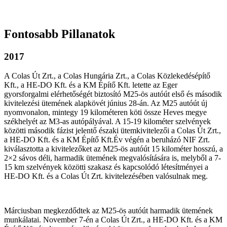
Fontosabb Pillanatok
2017
A Colas Út Zrt., a Colas Hungária Zrt., a Colas Közlekedésépítő
Kft., a HE-DO Kft. és a KM Építő Kft. letette az Eger
gyorsforgalmi elérhetőségét biztosító M25-ös autóút első és második
kivitelezési ütemének alapkövét június 28-án. Az M25 autóút új
nyomvonalon, mintegy 19 kilométeren köti össze Heves megye
székhelyét az M3-as autópályával. A 15-19 kilométer szelvények
közötti második fázist jelentő északi ütemkivitelezői a Colas Út Zrt.,
a HE-DO Kft. és a KM Építő Kft.Év végén a beruházó NIF Zrt.
kiválasztotta a kivitelezőket az M25-ös autóút 15 kilométer hosszú, a
2×2 sávos déli, harmadik ütemének megvalósítására is, melyből a 7-
15 km szelvények közötti szakasz és kapcsolódó létesítményei a
HE-DO Kft. és a Colas Út Zrt. kivitelezésében valósulnak meg.
Márciusban megkezdődtek az M25-ös autóút harmadik ütemének
munkálatai. November 7-én a Colas Út Zrt., a HE-DO Kft. és a KM