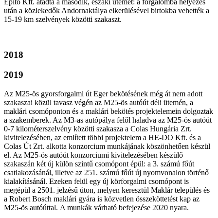
Építő Kft. átadta a második, északi ütemet: a forgalomba helyezés
után a közlekedők Andornaktálya elkerülésével birtokba vehették a
15-19 km szelvények közötti szakaszt.
2018
2019
Az M25-ös gyorsforgalmi út Eger bekötésének még át nem adott
szakaszai közül tavasz végén az M25-ös autóút déli ütemén, a
maklári csomóponton és a maklári bekötés projektelemein dolgoztak
a szakemberek. Az M3-as autópálya felől haladva az M25-ös autóút
0-7 kilométerszelvény közötti szakasza a Colas Hungária Zrt.
kivitelezésében, az említett többi projektelem a HE-DO Kft. és a
Colas Út Zrt. alkotta konzorcium munkájának köszönhetően készül
el. Az M25-ös autóút konzorciumi kivitelezésében készülő
szakaszán két új külön szintű csomópont épül: a 3. számú főút
csatlakozásánál, illetve az 251. számú főút új nyomvonalon történő
kialakításánál. Ezeken felül egy új körforgalmi csomópont is
megépül a 2501. jelzésű úton, melyen keresztül Maklár település és
a Robert Bosch maklári gyára is közvetlen összeköttetést kap az
M25-ös autóúttal. A munkák várható befejezése 2020 nyara.