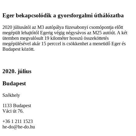
Eger bekapcsolódik a gyorsforgalmi úthálózatba
2020 júliusától az M3 autópálya füzesabonyi csomópontja előtt
megépült lehajtótól Egerig végig négysávos az M25 autóút. A két
ütemben megvalósult 19 kilométer hosszú összeköttetés
megépülésével akár 15 perccel is csökkenhet a menetidő Eger és
Budapest között.
2020. július
Budapest
Székhely
1133 Budapest
Váci út 76.
+36 1 211 1523
he-do@he-do.hu