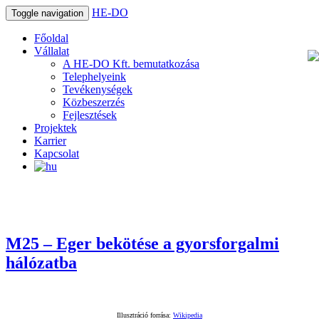
HE-DO
Toggle navigation
Főoldal
Vállalat
A HE-DO Kft. bemutatkozása
Telephelyeink
Tevékenységek
Közbeszerzés
Fejlesztések
Projektek
Karrier
Kapcsolat
M25 – Eger bekötése a gyorsforgalmi
hálózatba
Illusztráció forrása:
Wikipedia