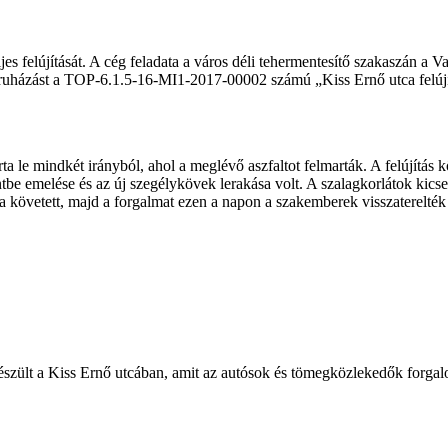
s felújítását. A cég feladata a város déli tehermentesítő szakaszán a Va
eruházást a TOP-6.1.5-16-MI1-2017-00002 számú „Kiss Ernő utca felújítá
árta le mindkét irányból, ahol a meglévő aszfaltot felmarták. A felújítá
be emelése és az új szegélykövek lerakása volt. A szalagkorlátok kicseré
sa követett, majd a forgalmat ezen a napon a szakemberek visszaterelték
lkészült a Kiss Ernő utcában, amit az autósok és tömegközlekedők forgal