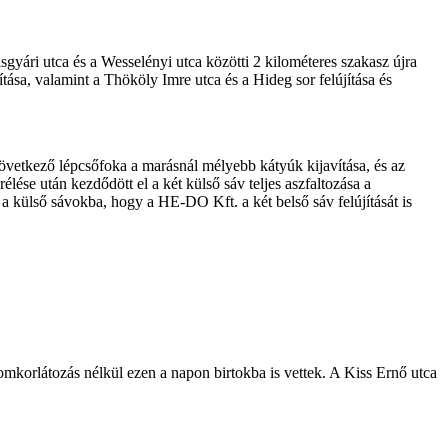
sgyári utca és a Wesselényi utca közötti 2 kilométeres szakasz újra
sa, valamint a Thököly Imre utca és a Hideg sor felújítása és
s következő lépcsőfoka a marásnál mélyebb kátyúk kijavítása, és az
lése után kezdődött el a két külső sáv teljes aszfaltozása a
 a külső sávokba, hogy a HE-DO Kft. a két belső sáv felújítását is
omkorlátozás nélkül ezen a napon birtokba is vettek. A Kiss Ernő utca