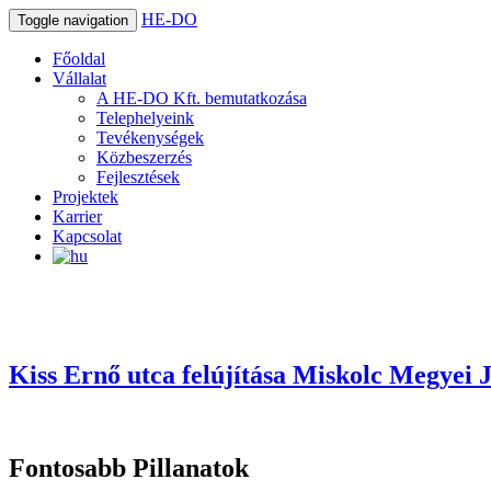
HE-DO
Toggle navigation
Főoldal
Vállalat
A HE-DO Kft. bemutatkozása
Telephelyeink
Tevékenységek
Közbeszerzés
Fejlesztések
Projektek
Karrier
Kapcsolat
Kiss Ernő utca felújítása Miskolc Megyei 
Fontosabb Pillanatok