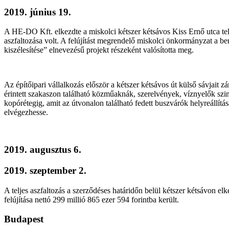
2019. június 19.
A HE-DO Kft. elkezdte a miskolci kétszer kétsávos Kiss Ernő utca telje
aszfaltozása volt. A felújítást megrendelő miskolci önkormányzat a b
kiszélesítése” elnevezésű projekt részeként valósította meg.
Az építőipari vállalkozás először a kétszer kétsávos út külső sávjait z
érintett szakaszon található közműaknák, szerelvények, víznyelők szint
kopórétegig, amit az útvonalon található fedett buszvárók helyreállítá
elvégezhesse.
2019. augusztus 6.
2019. szeptember 2.
A teljes aszfaltozás a szerződéses határidőn belül kétszer kétsávon e
felújítása nettó 299 millió 865 ezer 594 forintba került.
Budapest