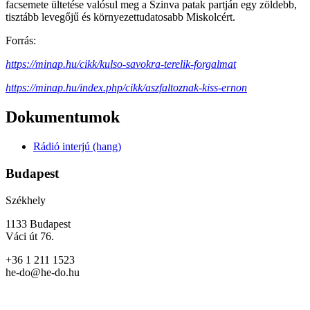
facsemete ültetése valósul meg a Szinva patak partján egy zöldebb,
tisztább levegőjű és környezettudatosabb Miskolcért.
Forrás:
https://minap.hu/cikk/kulso-savokra-terelik-forgalmat
https://minap.hu/index.php/cikk/aszfaltoznak-kiss-ernon
Dokumentumok
Rádió interjú (hang)
Budapest
Székhely
1133 Budapest
Váci út 76.
+36 1 211 1523
he-do@he-do.hu