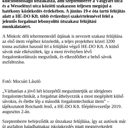
kulcsfontosságú útszakasza, ami szeptemberre a Vasgyári utca
és a Wesselényi utca közötti szakaszon teljesen megújul a
hatékony közlekedés érdekében. A június 19-e óta tartó felújítás
alatt a HE-DO Kft. több évtizednyi szakértelemével felel a
jelentős forgalmat lebonyolító útszakasz felújítási
munkálataiért.
A Miskolc déli tehermentesítő útjának is nevezett szakasz felújítása
az első ütem végéhez közeledik, a teljes projekthez közel 3200
tonna aszfaltot használ fel a felújítást végző HE-DO Kft. A külső
sávok már elkészültek, így a most érvényben lévő
forgalomkorlátozás megszűnik, és elkezdődhet a belső sávok
aszfaltozása.
Fotó: Mocsári László
„Várhatóan a jövő hét közepétől megszüntetjük az ideiglenes
forgalomtechnikát, a forgalmat áthelyezzük a most megépített külső
sávokra, és életbe lép a második forgalomtechnikai ütem” –
tájékoztatott Reichardt Jenő, a HE-DO Kft. főépítésvezetője 2019.
augusztus 2-án.
Szeptemberre befejeződik az útszakasz felújítása, így az autósok már
új aszfalton haladhatnakaz iskolakezdés miatt megnövekedett