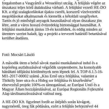
forgalomban a Vasgyártól a Wesselényi utcáig. A felújítás végére az
útszakasz teljes körű átalakulása várható. A felújítást vezető HE-DO
Kft. a régi szalagkorlátokat újakra cseréli, korszerű vízelvezetési
megoldásokat alkalmaznak és kiemelik a kétoldali szegélyeket.
Tartós és jó minőségű anyagok használatával olyan útszakasz jön
létre, amit a város hosszú évtizedekig biztonsággal használhat. A
felújítási munkálatok június 19-én kezdődtek, és eddig minden az
ütemterv szerint haladt, így a projekt a tervezett határidő betartásával
kerülhet átadásra.
Fotó: Mocsári László
A második ütem a belső sávok marási munkálataival indul és a
kopóréteg aszfaltozásával végződik szeptemberre, ha komolyabb
hátráltató időjárási körülmények nem lépnek fel. A TOP-6.1.5-16-
MI1-2017-00002 számú „Kiss Ernő utca felújítása, valamint a
Thököly Imre utca és a Hideg sor felújítása és kiszélesítése”
elnevezésű projekt 100%-os támogatással, az Európai Unió és a
Magyar Állam hozzájárulásával, az Európai Regionális Fejlesztési
Alap társfinanszírozásával valósul meg.
A HE-DO Kft. figyelmet fordít az útépítés során kivágott,
nagyméretű, öreg fák pótlására, ezért a felújítás befejeztével 44