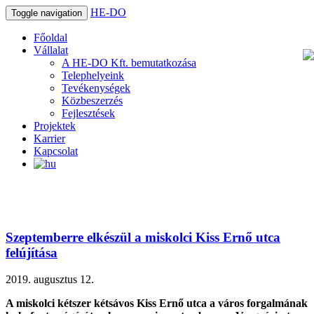
HE-DO
Toggle navigation
Főoldal
Vállalat
A HE-DO Kft. bemutatkozása
Telephelyeink
Tevékenységek
Közbeszerzés
Fejlesztések
Projektek
Karrier
Kapcsolat
Szeptemberre elkészül a miskolci Kiss Ernő utca
felújítása
2019. augusztus 12.
A miskolci kétszer kétsávos Kiss Ernő utca a város forgalmának