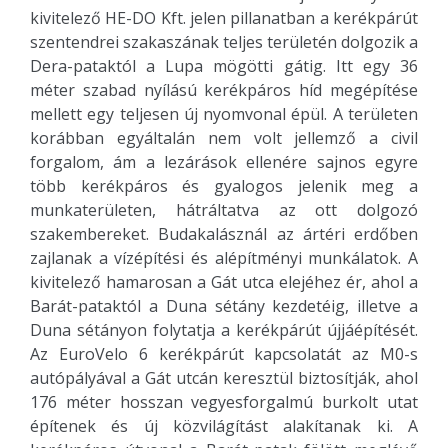
kivitelező HE-DO Kft. jelen pillanatban a kerékpárút
szentendrei szakaszának teljes területén dolgozik a
Dera-pataktól a Lupa mögötti gátig. Itt egy 36
méter szabad nyílású kerékpáros híd megépítése
mellett egy teljesen új nyomvonal épül. A területen
korábban egyáltalán nem volt jellemző a civil
forgalom, ám a lezárások ellenére sajnos egyre
több kerékpáros és gyalogos jelenik meg a
munkaterületen, hátráltatva az ott dolgozó
szakembereket. Budakalásznál az ártéri erdőben
zajlanak a vízépítési és alépítményi munkálatok. A
kivitelező hamarosan a Gát utca elejéhez ér, ahol a
Barát-pataktól a Duna sétány kezdetéig, illetve a
Duna sétányon folytatja a kerékpárút újjáépítését.
Az EuroVelo 6 kerékpárút kapcsolatát az M0-s
autópályával a Gát utcán keresztül biztosítják, ahol
176 méter hosszan vegyesforgalmú burkolt utat
építenek és új közvilágítást alakítanak ki. A