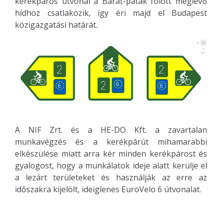
kerékpáros útvonal a Barát-patak fölött meglévő
hídhoz csatlakozik, így éri majd el Budapest
közigazgatási határát.
A NIF Zrt. és a HE-DO Kft. a zavartalan
munkavégzés és a kerékpárút mihamarabbi
elkészülése miatt arra kér minden kerékpárost és
gyalogost, hogy a munkálatok ideje alatt kerülje el
a lezárt területeket és használják az erre az
időszakra kijelölt, ideiglenes EuroVelo 6 útvonalat.