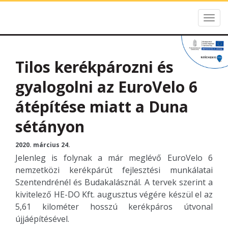
Togg
HE-DO
navig
Tilos kerékpározni és
gyalogolni az EuroVelo 6
átépítése miatt a Duna
sétányon
2020. március 24.
Jelenleg is folynak a már meglévő EuroVelo 6
nemzetközi kerékpárút fejlesztési munkálatai
Szentendrénél és Budakalásznál. A tervek szerint a
kivitelező HE-DO Kft. augusztus végére készül el az
5,61 kilométer hosszú kerékpáros útvonal
újjáépítésével.