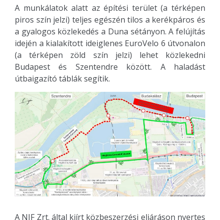
A munkálatok alatt az építési terület (a térképen
piros szín jelzi) teljes egészén tilos a kerékpáros és
a gyalogos közlekedés a Duna sétányon. A felújítás
idején a kialakított ideiglenes EuroVelo 6 útvonalon
(a térképen zöld szín jelzi) lehet közlekedni
Budapest és Szentendre között. A haladást
útbaigazító táblák segítik.
A NIF Zrt. által kiírt közbeszerzési eljáráson nyertes