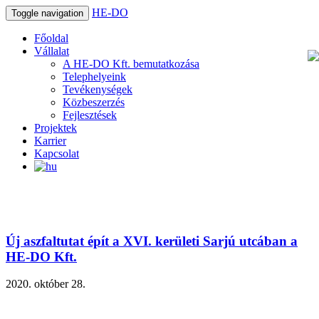
HE-DO
Toggle navigation
Főoldal
Vállalat
A HE-DO Kft. bemutatkozása
Telephelyeink
Tevékenységek
Közbeszerzés
Fejlesztések
Projektek
Karrier
Kapcsolat
Új aszfaltutat épít a XVI. kerületi Sarjú utcában a
HE-DO Kft.
2020. október 28.