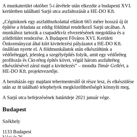
A munkaterület október 5-i átvétele után elkezdte a budapesti XVI.
kerületben található Sarjú utca aszfaltozását a HE-DO Kft.
„Cégünknek egy aszfaltburkolattal ellátott 665 méter hosszú új út
építése a feladata az eddig földúttal rendelkező Sarjú utcában. A
munkához tartozik a csapadékvíz elvezetésének megoldása és a
zöldfelület rendezése. A Budapest Főváros XVI. Kerületi
Önkormányzat által kiírt kivitelezési pályázatot a HE-DO Kft.
önállóan nyerte el. A földmunkálatok után elkészültünk a
védőréteggel, jelenleg a szegélyépítés folyik, amit egy védőréteg
profilozás és Ckt-réteg építés követ, végül három aszfaltréteg
elkészítésével zárul majd a kivitelezés” – mondta
Timár Gellért
, a
HE-DO Kft. projektvezetője.
A beruházás egy majdani tehermentesítő út része lesz, és elkészülése
után az itt található telephelyek megközelíthetőségét könnyíti meg.
A Sarjú utca befejezésének határideje 2021 január vége.
Budapest
Székhely
1133 Budapest