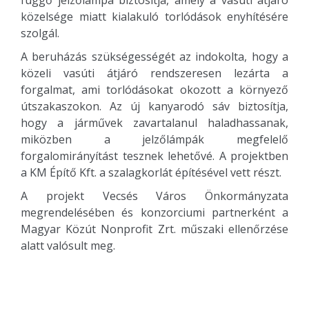
függő jelzőlámpa biztosítja, amely a vasúti átjáró
közelsége miatt kialakuló torlódások enyhítésére
szolgál.
A beruházás szükségességét az indokolta, hogy a
közeli vasúti átjáró rendszeresen lezárta a
forgalmat, ami torlódásokat okozott a környező
útszakaszokon. Az új kanyarodó sáv biztosítja,
hogy a járművek zavartalanul haladhassanak,
miközben a jelzőlámpák megfelelő
forgalomirányítást tesznek lehetővé. A projektben
a KM Építő Kft. a szalagkorlát építésével vett részt.
A projekt Vecsés Város Önkormányzata
megrendelésében és konzorciumi partnerként a
Magyar Közút Nonprofit Zrt. műszaki ellenőrzése
alatt valósult meg.