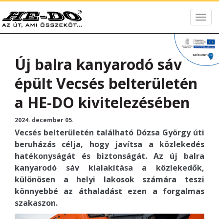
Togg
HE-DO
navig
Új balra kanyarodó sáv
épült Vecsés belterületén
a HE-DO kivitelezésében
2024. december 05.
Vecsés belterületén található Dózsa György úti
beruházás célja, hogy javítsa a közlekedés
hatékonyságát és biztonságát. Az új balra
kanyarodó sáv kialakítása a közlekedők,
különösen a helyi lakosok számára teszi
könnyebbé az áthaladást ezen a forgalmas
szakaszon.