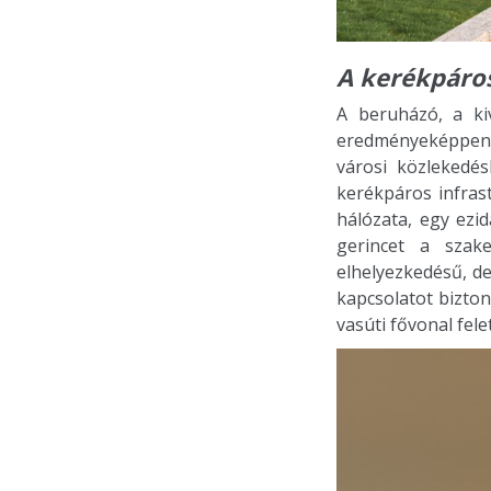
A kerékpáros
A beruházó, a ki
eredményeképpen a
városi közlekedé
kerékpáros infrast
hálózata, egy ezi
gerincet a szak
elhelyezkedésű, de
kapcsolatot bizton
vasúti fővonal felet