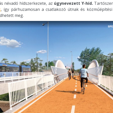
ás névadó hídszerkezete, az
úgynevezett Y-híd
.
Tartószer
k
, így párhuzamosan a csatlakozó útnak és közműépítési
dhetett meg.