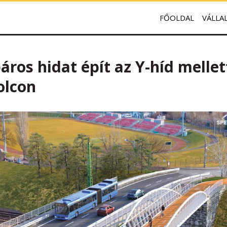
FŐOLDAL
VÁLLA
áros hidat épít az Y-híd melle
olcon