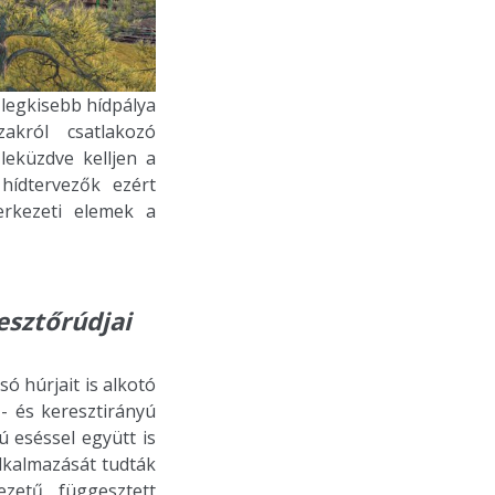
 legkisebb hídpálya
akról csatlakozó
eküzdve kelljen a
hídtervezők ezért
erkezeti elemek a
esztőrúdjai
lsó húrjait is alkotó
- és keresztirányú
ú eséssel együtt is
lkalmazását tudták
ezetű, függesztett