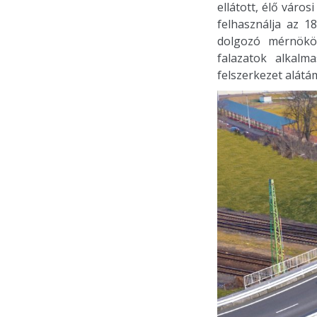
ellátott, élő váro
felhasználja az 1
dolgozó mérnökök
falazatok alkalm
felszerkezet alátá