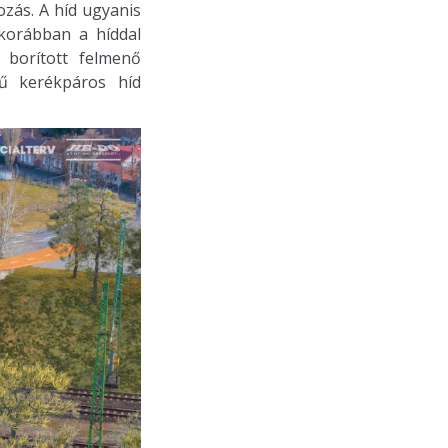
ozás. A híd ugyanis
 korábban a híddal
 borított felmenő
yű kerékpáros híd