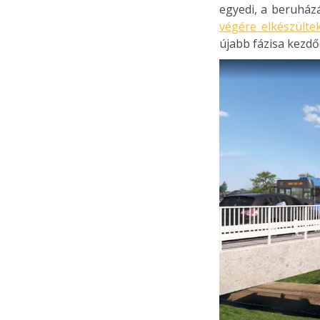
egyedi, a beruház
végére elkészülte
újabb fázisa kezdő