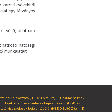
 A karcsú csövekből
djai egy látványos
ól védő, átlátható
vonatkozó hatósági
tő munkálatait.
zelési Tájékoztató (HE-DO Építő Zrt.)
Dokumentumok
Tájékoztató visszaélések bejelentéséről (HE-DO Kft.)
tató visszaélések bejelentéséről (HE-DO Építő Zrt.)