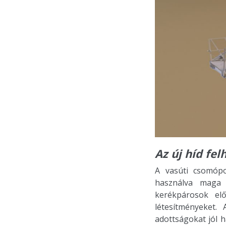
Az új híd fel
A vasúti csomópo
használva maga 
kerékpárosok elő
létesítményeket.
adottságokat jól h