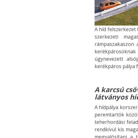
A híd felszerkezet
szerkezeti maga
rámpaszakaszon a
kerékpárosoknak 
úgynevezett alsó
kerékpáros pálya 
A karcsú csö
látványos hí
A hídpálya korsze
peremtartók közöt
teherhordási felad
rendkívül kis mag
megvalósítani a t