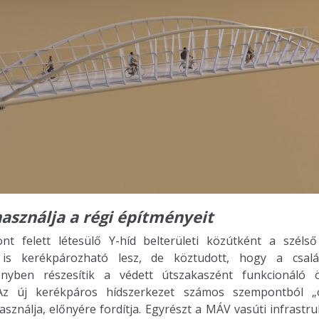
használja a régi építményeit
nt felett létesülő Y-híd belterületi közútként a szélső
is kerékpározható lesz, de köztudott, hogy a család
nyben részesítik a védett útszakaszént funkcionáló 
 Az új kerékpáros hídszerkezet számos szempontból 
asználja, előnyére fordítja. Egyrészt a MÁV vasúti infrastru