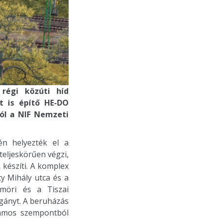
 régi közúti híd
at is építő HE-DO
ból a NIF Nemzeti
én helyezték el a
teljeskörűen végzi,
.
készíti. A komplex
y Mihály utca és a
ömöri és a Tiszai
ágányt. A beruházás
zámos szempontból