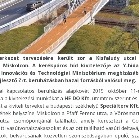
erkezet tervezésére került sor a Kisfaludy utcai
 Miskolcon. A kerékpáros híd kivitelezője az Y-hid
z Innovációs és Technológiai Minisztérium megbízásá
jlesztő Zrt. beruházásban hazai forrásból valósul meg.
dal kapcsolatos beruházás alapkövét 2019. október 11-
a a kivitelezési munkákat a
HE-DO Kft.
ütemterv szerint és 
 a kiviteli terveket a budapesti székhelyű
Speciálterv Kft
sének helyszíne Miskolcon a Pfaff Ferenc utca, a Vörösmart
 utca csomópontjánál található, amely keresztezi a G
ti vasútvonalszakaszokat és az ott található vasúti deltav
kolc belvárosának közvetlen szomszédságában épülő, s