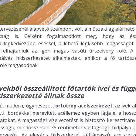
 tervezésénél alapvető szempont volt a műszakilag elérhető
sság is. Célként fogalmazódott meg, hogy az ész
 legkedvezőbb eséssel, a lehető legkisebb magasságot l
felhajtaniuk az igen magas vasúti űrszelvény fölé. A 
pályás hídszerkezetet alkalmaztak, amikor a fő tartósz
fölé magasodnak.
vekből összeállított főtartók ívei és függ
dszerkezetté állnak össze
rű, modern, úgynevezett
ortotróp acélszerkezet
, az ívek a
ti, bordákkal merevített acéllemez egyben látja el a hossz
atokat. A magassági vízelvezetést is biztosító keresztirány
asságú, mindösszesen 35 centiméter vastagságú hídpálya a
ervezők. Az elegáns hídszerkezet kéttámaszú, acélszerk