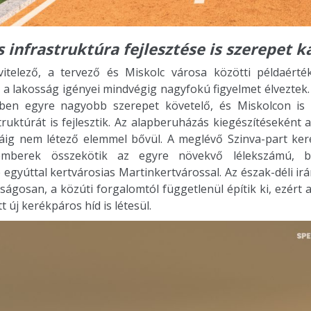
 infrastruktúra fejlesztése is szerepet k
vitelező, a tervező és Miskolc városa közötti példaért
 lakosság igényei mindvégig nagyfokú figyelmet élveztek. 
sben egyre nagyobb szerepet követelő, és Miskolcon is 
ruktúrát is fejlesztik. Az alapberuházás kiegészítéseként
dáig nem létező elemmel bővül. A meglévő Szinva-part ker
emberek összekötik az egyre növekvő lélekszámú, be
 egyúttal kertvárosias Martinkertvárossal. Az észak-déli ir
ságosan, a közúti forgalomtól függetlenül építik ki, ezér
t új kerékpáros híd is létesül.