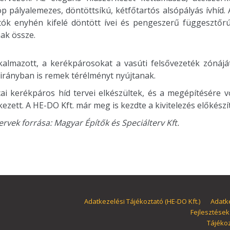
óp pályalemezes, döntöttsíkú, kétfőtartós alsópályás ívhíd.
artók enyhén kifelé döntött ívei és pengeszerű függesztőrú
nak össze.
kalmazott, a kerékpárosokat a vasúti felsővezeték zónáját
lirányban is remek térélményt nyújtanak.
tcai kerékpáros híd tervei elkészültek, és a megépítésére 
ezett. A HE-DO Kft. már meg is kezdte a kivitelezés előkészí
ervek forrása: Magyar Építők és Speciálterv Kft.
Adatkezelési Tájékoztató (HE-DO Kft.)
Adatke
Fejlesztések
Tájékoz