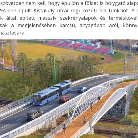
si szövetben nem kell, hogy épüljön a földet is bolygató alap
894-ben épült Kisfaludy utcai régi közúti híd funkciót. A
 által épített masszív szekrényalapok és terméskővel
asak a megjelenésében karcsú, anyagában acél, könn
masztására.