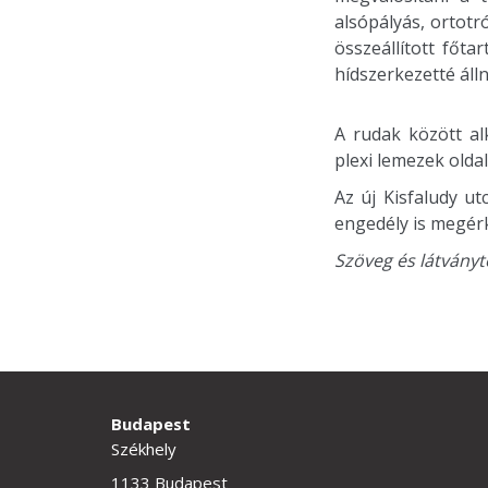
alsópályás, ortotr
összeállított főt
hídszerkezetté áll
A rudak között al
plexi lemezek olda
Az új Kisfaludy u
engedély is megérk
Szöveg és látványt
Budapest
Székhely
1133 Budapest