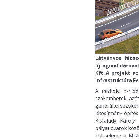
Látványos hídsz
újragondolásával
Kft..A projekt a
Infrastruktúra Fe
A miskolci Y-híd
szakemberek, azót
generáltervezőként
létesítmény építé
Kisfaludy Károly
pályaudvarok közöt
kulcseleme a Mis