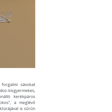
 forgalmi sávokat
os-kisgyermekes,
önálló kerékpáros
„okos”, a meglévő
ktúrájával is sűrűn