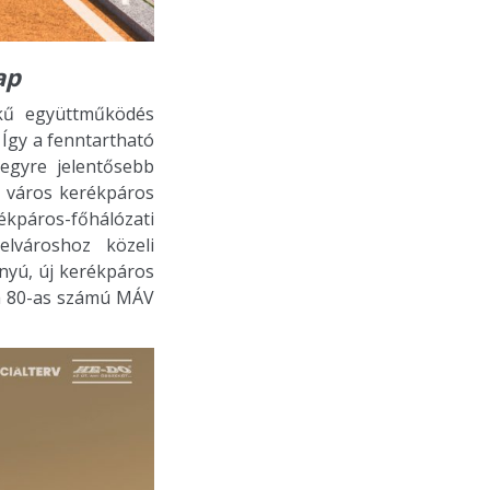
ap
ékű együttműködés
Így a fenntartható
egyre jelentősebb
 a város kerékpáros
ékpáros-főhálózati
lvároshoz közeli
ányú, új kerékpáros
t a 80-as számú MÁV