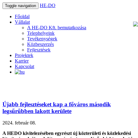
HE-DO
Toggle navigation
Főoldal
Vállalat
A HE-DO Kft. bemutatkozása
Telephelyeink
Tevékenységek
Közbeszerzés
Fejlesztések
Projektek
Karrier
Kapcsolat
Újabb fejlesztéseket kap a főváros második
legsűrűbben lakott kerülete
2024. február 08.
A HEDO kivitelezésében egyrészt új közterületi és közlekedési