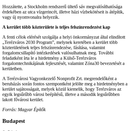
Hozzátette, a Stockholm rendszerű ültető sáv megvalósíthatósága
érdekében az utca vízgerincét, illetve házi vízbekötéseit is átépítik,
vagy új nyomvonalra helyezik.
A kerület több közterülete is teljes felszínrendezést kap
A fenti célok elérését szolgálja a helyi önkormányzat által elindított
„Terézváros 2030 Program”, melynek keretében a kerület több
közterületének teljes felszínrendezése, fásítása, valamint
forgalomcsillapító intézkedések valósulhatnak meg. További
feladatként írta le a hirdetmény a Külső-Terézváros
forgalomtechnikájának fejlesztését, valamint Zóna30 bevezetését a
kerületben.
A Terézvárosi Vagyonkezelő Nonprofit Zrt. megrendelőként a
beruházás során fontos szempontként jelölte meg a hirdetményben a
kerület sajátosságait, melyek közül kiemelik, hogy Terézváros az
egyik legsűrűbb városi beépítésű, illetve a második legsűrűbben
lakott fővárosi kerület.
Forrás: Magyar Építők
Budapest