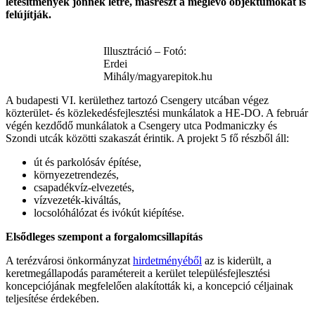
létesítmények jönnek létre, másrészt a meglévő objektumokat is
felújítják.
Illusztráció – Fotó:
Erdei
Mihály/magyarepitok.hu
A budapesti VI. kerülethez tartozó Csengery utcában végez
közterület- és közlekedésfejlesztési munkálatok a HE-DO. A február
végén kezdődő munkálatok a Csengery utca Podmaniczky és
Szondi utcák közötti szakaszát érintik. A projekt 5 fő részből áll:
út és parkolósáv építése,
környezetrendezés,
csapadékvíz-elvezetés,
vízvezeték-kiváltás,
locsolóhálózat és ivókút kiépítése.
Elsődleges szempont a forgalomcsillapítás
A terézvárosi önkormányzat
hirdetményéből
az is kiderült, a
keretmegállapodás paramétereit a kerület településfejlesztési
koncepciójának megfelelően alakították ki, a koncepció céljainak
teljesítése érdekében.