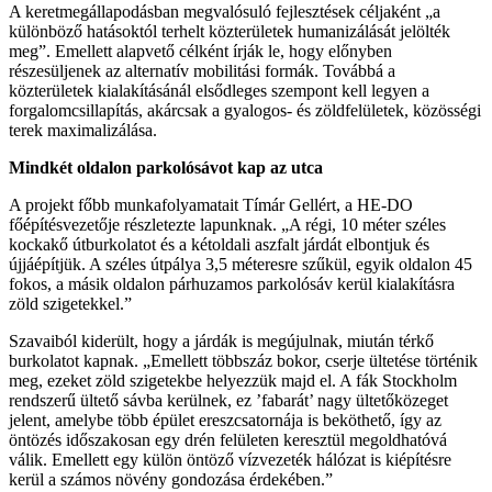
A keretmegállapodásban megvalósuló fejlesztések céljaként „a
különböző hatásoktól terhelt közterületek humanizálását jelölték
meg”. Emellett alapvető célként írják le, hogy előnyben
részesüljenek az alternatív mobilitási formák. Továbbá a
közterületek kialakításánál elsődleges szempont kell legyen a
forgalomcsillapítás, akárcsak a gyalogos- és zöldfelületek, közösségi
terek maximalizálása.
Mindkét oldalon parkolósávot kap az utca
A projekt főbb munkafolyamatait Tímár Gellért, a HE-DO
főépítésvezetője részletezte lapunknak. „A régi, 10 méter széles
kockakő útburkolatot és a kétoldali aszfalt járdát elbontjuk és
újjáépítjük. A széles útpálya 3,5 méteresre szűkül, egyik oldalon 45
fokos, a másik oldalon párhuzamos parkolósáv kerül kialakításra
zöld szigetekkel.”
Szavaiból kiderült, hogy a járdák is megújulnak, miután térkő
burkolatot kapnak. „Emellett többszáz bokor, cserje ültetése történik
meg, ezeket zöld szigetekbe helyezzük majd el. A fák Stockholm
rendszerű ültető sávba kerülnek, ez ’fabarát’ nagy ültetőközeget
jelent, amelybe több épület ereszcsatornája is beköthető, így az
öntözés időszakosan egy drén felületen keresztül megoldhatóvá
válik. Emellett egy külön öntöző vízvezeték hálózat is kiépítésre
kerül a számos növény gondozása érdekében.”