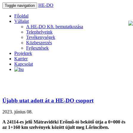
HE-DO
Toggle navigation
Főoldal
Vállalat
A HE-DO Kft. bemutatkozása
Telephelyeink
Tevékenységek
Közbeszerzés
Fejlesztések
Projektek
Karrier
Kapcsolat
Újabb utat adott át a HE-DO csoport
2023. június 08.
A 24114-es jelű Mátravidéki Erőmű-tó bekötő útja a 0+000 és
az 1+160 km szelvények között újult meg Lőrinciben.