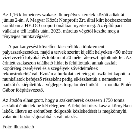
Az 1,16 kilométeres szakaszt ünnepélyes keretek között adták át
június 2-án. A Magyar Közút Nonprofit Zrt. által kiírt közbeszerzést
korábban a HE-DO csoport önállóan nyerte meg. Az építőipari
vállalat a téli leállás után, 2023. március végétől kezdte meg a
tényleges munkavégzést.
— A padkanyesést követően kicseréltük a tönkrement
pályaszerkezeteket, majd a tervek szerint kijelölt helyeken 450 méter
vízelvezető folyókát és több mint 20 méter átereszt újítottunk fel. Az
érintett szakaszon található hidat is felújítottuk, annak aszfalt
kopóréteg cseréjével és a szegélyek sóvédelmének
rekonstrukciójával. Ezután a burkolat két réteg új aszfaltot kapott, a
munkálatok befejező részeként pedig elkészítettük a nemesített
padkát és kiépítettük a végleges forgalomtechnikát — mondta Pintér
Gábor főépítésvezető.
Az átadón elhangzott, hogy a szakemberek összesen 1750 tonna
aszfaltot építettek be két rétegben. A felújított útszakasz a környéken
lakók, illetve az erőműben dolgozók közlekedését is megkönnyíti,
valamint biztonságosabbá is vált utazás.
Fotó: illusztráció