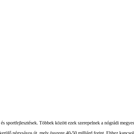
kai és sportfejlesztések. Többek között ezek szerepelnek a nógrádi megye
lkerülő négysávos út, mely összege 40-50 milliárd forint. Ehhez kapcsol