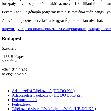
buszpályaudvar és parkoló kialakítása, melyet 1,7 milliárd forinttal t
Fekete Zsolt, Salgótarján polgármestere a sajtótájékoztatón hangsúlyo
A további fejlesztési tervekről a Magyar Építők oldalán olvashat.
http://magyarepitok.hu/mi-epul/2017/03/salgotarjan-teljes-ujjaepites
Budapest
Székhely
1133 Budapest
Váci út 76.
+36 1 211 1523
he-do@he-do.hu
Adatkezelési Tájékoztató (HE-DO Kft.)
Adatkezelési Tájékoztató (HE-DO Építő Zrt.)
Dokumentumok
Fejlesztések
Tájékoztató visszaélések bejelentéséről (HE-DO Kft.)