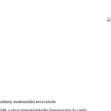
székhely modernizálási tervei között.
ódik a városi tömegközlekedés újraszervezése és a helyi