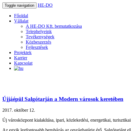
HE-DO
Toggle navigation
Főoldal
Vállalat
A HE-DO Kft. bemutatkozása
Telephelyeink
Tevékenységek
Közbeszerzés
Fejlesztések
Projektek
Karrier
Kapcsolat
Újjáépül Salgótarján a Modern városok keretében
2017. október 12.
Új városközpont kialakítása, ipari, közlekedési, energetikai, turiszti
Az egyik legfontosabb beruházás az országhatárig érő, Salgótarjánt e