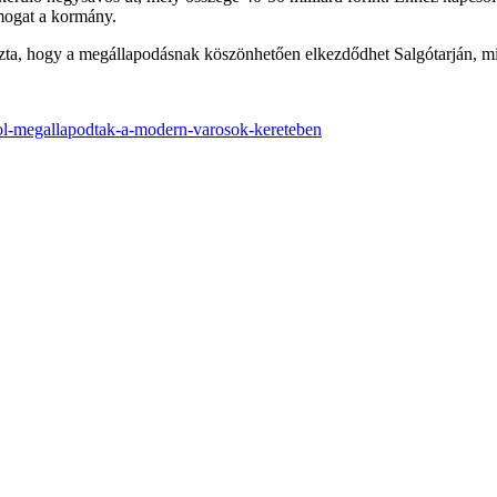
ámogat a kormány.
zta, hogy a megállapodásnak köszönhetően elkezdődhet Salgótarján, mint
erol-megallapodtak-a-modern-varosok-kereteben