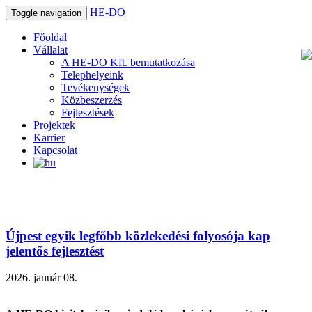
HE-DO
Toggle navigation
Főoldal
Vállalat
A HE-DO Kft. bemutatkozása
Telephelyeink
Tevékenységek
Közbeszerzés
Fejlesztések
Projektek
Karrier
Kapcsolat
Újpest egyik legfőbb közlekedési folyosója kap
jelentős fejlesztést
2026. január 08.