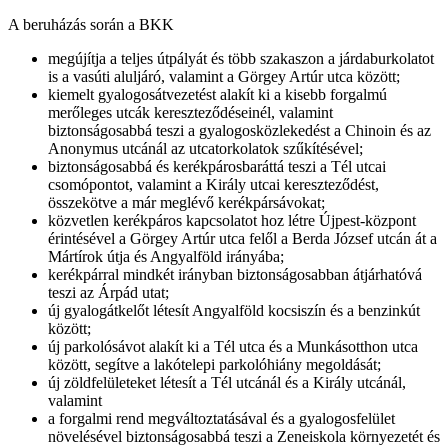
A beruházás során a BKK
megújítja a teljes útpályát és több szakaszon a járdaburkolatot
is a vasúti aluljáró, valamint a Görgey Artúr utca között;
kiemelt gyalogosátvezetést alakít ki a kisebb forgalmú
merőleges utcák kereszteződéseinél, valamint
biztonságosabbá teszi a gyalogosközlekedést a Chinoin és az
Anonymus utcánál az utcatorkolatok szűkítésével;
biztonságosabbá és kerékpárosbaráttá teszi a Tél utcai
csomópontot, valamint a Király utcai kereszteződést,
összekötve a már meglévő kerékpársávokat;
közvetlen kerékpáros kapcsolatot hoz létre Újpest-központ
érintésével a Görgey Artúr utca felől a Berda József utcán át a
Mártírok útja és Angyalföld irányába;
kerékpárral mindkét irányban biztonságosabban átjárhatóvá
teszi az Árpád utat;
új gyalogátkelőt létesít Angyalföld kocsiszín és a benzinkút
között;
új parkolósávot alakít ki a Tél utca és a Munkásotthon utca
között, segítve a lakótelepi parkolóhiány megoldását;
új zöldfelületeket létesít a Tél utcánál és a Király utcánál,
valamint
a forgalmi rend megváltoztatásával és a gyalogosfelület
növelésével biztonságosabbá teszi a Zeneiskola környezetét és