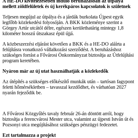
A HE-DO kivitelezésében induló beruházásban az útpálya
mellett zöldfelületek és új kerékpáros kapcsolatok is születnek
Teljesen megújul az útpálya és a járdák burkolata Újpest egyik
legfőbb közlekedési folyosóján. A BKK közleménye szerint a
Görgey Artúr utcától délre, egészen kerülethatárig mintegy 1,8
kilométer hosszú útszakasz épül újjá.
A közbeszerzési eljárást követően a BKK és a HE-DO aláírta a
felújításra vonatkozó vállalkozási szerződést. A beruházáshoz
szükséges forrást a Fővárosi Önkormányzat biztosítja az Útfelújítási
program keretében.
Nyáron már az új utat használhatják a közlekedők
Az útépítés a szükséges előkészítő munkák után – tartósan fagypont
feletti hőmérsékletben – tavasszal kezdődhet, és várhatóan 2027
nyarán fejeződik be.
A Fővárosi Közgyűlés tavaly február 26-án döntött arról, hogy
biztosítja a ferencvárosi Mester utca, valamint az újpesti István út és
Pozsonyi utca megújításához szükséges pénzügyi fedezetet.
Ezt tartalmazza a projekt