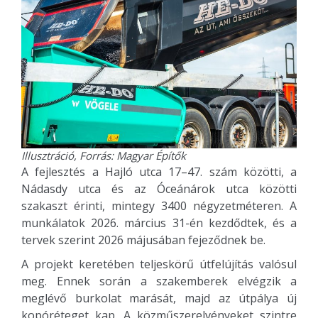
Illusztráció, Forrás: Magyar Építők
A fejlesztés a Hajló utca 17–47. szám közötti, a
Nádasdy utca és az Óceánárok utca közötti
szakaszt érinti, mintegy 3400 négyzetméteren. A
munkálatok 2026. március 31-én kezdődtek, és a
tervek szerint 2026 májusában fejeződnek be.
A projekt keretében teljeskörű útfelújítás valósul
meg. Ennek során a szakemberek elvégzik a
meglévő burkolat marását, majd az útpálya új
kopóréteget kap. A közműszerelvényeket szintre