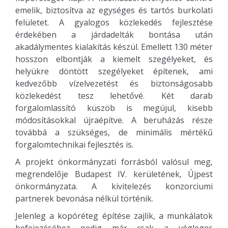
emelik, biztosítva az egységes és tartós burkolati
felületet. A gyalogos közlekedés fejlesztése
érdekében a járdadelták bontása után
akadálymentes kialakítás készül. Emellett 130 méter
hosszon elbontják a kiemelt szegélyeket, és
helyükre döntött szegélyeket építenek, ami
kedvezőbb vízelvezetést és biztonságosabb
közlekedést tesz lehetővé. Két darab
forgalomlassító küszöb is megújul, kisebb
módosításokkal újraépítve. A beruházás része
továbbá a szükséges, de minimális mértékű
forgalomtechnikai fejlesztés is.
A projekt önkormányzati forrásból valósul meg,
megrendelője Budapest IV. kerületének, Újpest
önkormányzata. A kivitelezés konzorciumi
partnerek bevonása nélkül történik.
Jelenleg a kopóréteg építése zajlik, a munkálatok