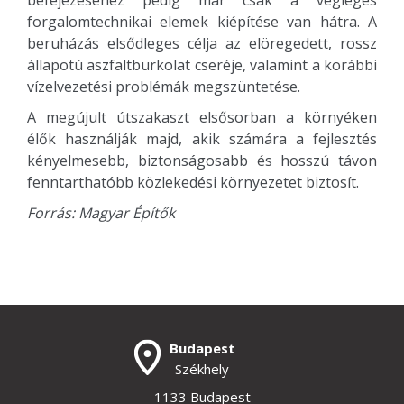
befejezéséhez pedig már csak a végleges
forgalomtechnikai elemek kiépítése van hátra. A
beruházás elsődleges célja az elöregedett, rossz
állapotú aszfaltburkolat cseréje, valamint a korábbi
vízelvezetési problémák megszüntetése.
A megújult útszakaszt elsősorban a környéken
élők használják majd, akik számára a fejlesztés
kényelmesebb, biztonságosabb és hosszú távon
fenntarthatóbb közlekedési környezetet biztosít.
Forrás: Magyar Építők
Budapest
Székhely
1133 Budapest