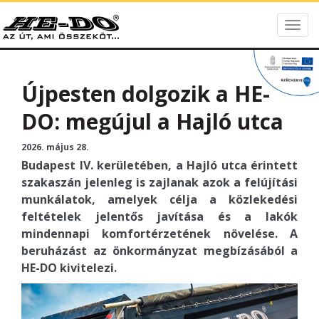
Togg
HE-DO
navig
Újpesten dolgozik a HE-
DO: megújul a Hajló utca
2026. május 28.
Budapest IV. kerületében, a Hajló utca érintett
szakaszán jelenleg is zajlanak azok a felújítási
munkálatok, amelyek célja a közlekedési
feltételek jelentős javítása és a lakók
mindennapi komfortérzetének növelése. A
beruházást az önkormányzat megbízásából a
HE-DO kivitelezi.