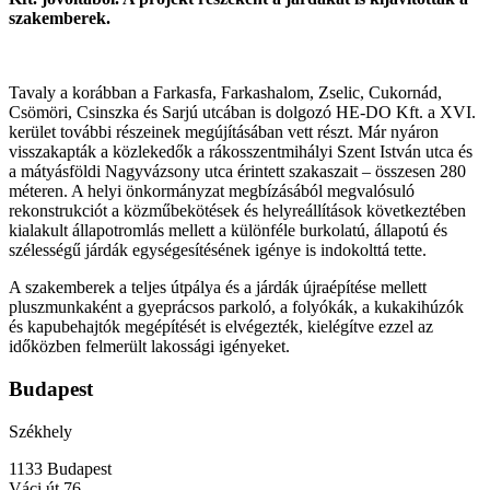
szakemberek.
Tavaly a korábban a Farkasfa, Farkashalom, Zselic, Cukornád,
Csömöri, Csinszka és Sarjú utcában is dolgozó HE-DO Kft. a XVI.
kerület további részeinek megújításában vett részt. Már nyáron
visszakapták a közlekedők a rákosszentmihályi Szent István utca és
a mátyásföldi Nagyvázsony utca érintett szakaszait – összesen 280
méteren. A helyi önkormányzat megbízásából megvalósuló
rekonstrukciót a közműbekötések és helyreállítások következtében
kialakult állapotromlás mellett a különféle burkolatú, állapotú és
szélességű járdák egységesítésének igénye is indokolttá tette.
A szakemberek a teljes útpálya és a járdák újraépítése mellett
pluszmunkaként a gyeprácsos parkoló, a folyókák, a kukakihúzók
és kapubehajtók megépítését is elvégezték, kielégítve ezzel az
időközben felmerült lakossági igényeket.
Budapest
Székhely
1133 Budapest
Váci út 76.