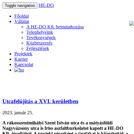
HE-DO
Toggle navigation
Főoldal
Vállalat
A HE-DO Kft. bemutatkozása
Telephelyeink
Tevékenységek
Közbeszerzés
Fejlesztések
Projektek
Karrier
Kapcsolat
Utcafelújítás a XVI. kerületben
2023. január 25.
A rákosszentmihályi Szent István utca és a mátyásföldi
Nagyvázsony utca is friss aszfaltburkolatot kapott a HE-DO
Kft. jóvoltából. A projekt részeként a járdákat is kijavították a