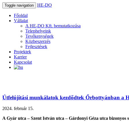
HE-DO
Toggle navigation
Főoldal
Vállalat
A HE-DO Kft. bemutatkozása
Telephelyeink
Tevékenységek
Közbeszerzés
Fejlesztések
Projektek
Karrier
Kapcsolat
Útfelújítási munkálatok kezdődtek Őrbottyánban a H
2024. február 15.
A Gyár utca – Szent István utca – Gárdonyi Géza utca bizonyos