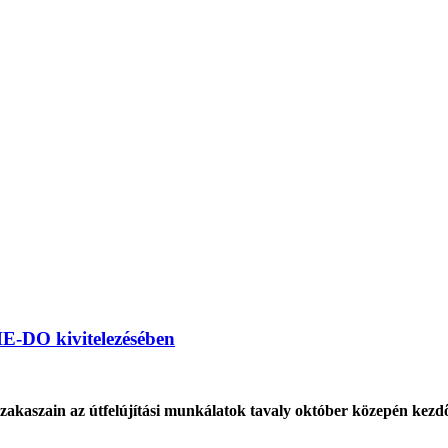
E-DO kivitelezésében
 szakaszain az útfelújítási munkálatok tavaly október közepén 