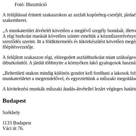
Fotó: Illusztráció
A felújítással érintett szakaszokon az aszfalt kopóréteg-cseréjét, járd
szakemberei.
„A munkaterület átvételét követően a meglévő szegély bontását, illetv
A régi burkolat marását követően szintre emeltük a közműszerelvényeket
szerződés szerint. Itt a földkitermelés és tükörkészítést követően meg
főépítésvezetője.
A felújított szakaszon régi, elöregedett aszfaltburkolat miatt szükség
útburkolattól. A járdát többnyire a környéken lakó gyalogosok haszná
„Belterületi utakon mindig különös gondot kell fordítani a lakosok fol
munkaterületet a megrendelővel, és egyeztettünk a műszaki megoldások
A kivitelezési munkák műszaki átadás-átvétellel lezárt végleges határ
Budapest
Székhely
1133 Budapest
Váci út 76.