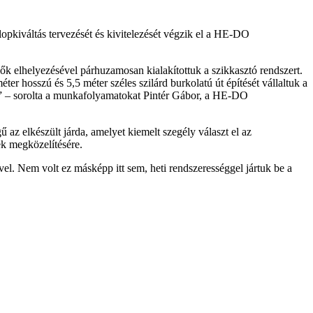
szlopkiváltás tervezését és kivitelezését végzik el a HE-DO
lők elhelyezésével párhuzamosan kialakítottuk a szikkasztó rendszert.
er hosszú és 5,5 méter széles szilárd burkolatú út építését vállaltuk a
eget” – sorolta a munkafolyamatokat Pintér Gábor, a HE-DO
 az elkészült járda, amelyet kiemelt szegély választ el az
ek megközelítésére.
vel. Nem volt ez másképp itt sem, heti rendszerességgel jártuk be a