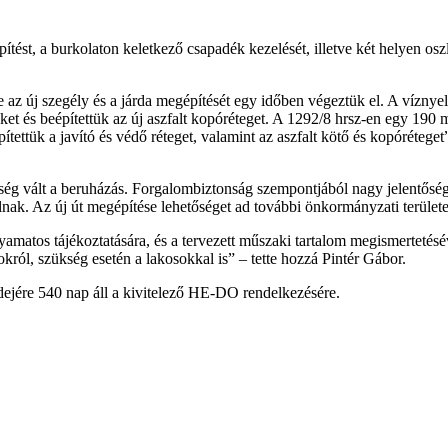
aépítést, a burkolaton keletkező csapadék kezelését, illetve két helyen o
e az új szegély és a járda megépítését egy időben végeztük el. A víznye
 és beépítettük az új aszfalt kopóréteget. A 1292/8 hrsz-en egy 190 mét
építettük a javító és védő réteget, valamint az aszfalt kötő és kopórét
esség vált a beruházás. Forgalombiztonság szempontjából nagy jelentőségű
lnak. Az új út megépítése lehetőséget ad további önkormányzati terület
yamatos tájékoztatására, és a tervezett műszaki tartalom megismertetésé
ról, szükség esetén a lakosokkal is” – tette hozzá Pintér Gábor.
idejére 540 nap áll a kivitelező HE-DO rendelkezésére.