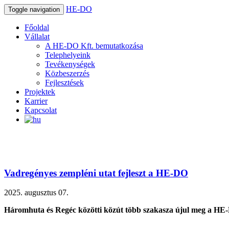
HE-DO
Toggle navigation
Főoldal
Vállalat
A HE-DO Kft. bemutatkozása
Telephelyeink
Tevékenységek
Közbeszerzés
Fejlesztések
Projektek
Karrier
Kapcsolat
Vadregényes zempléni utat fejleszt a HE-DO
2025. augusztus 07.
Háromhuta és Regéc közötti közút több szakasza újul meg a HE-