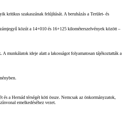
ritikus szakaszának felújítását. A beruházás a Terület- és
gy számjegyű közút a 14+010 és 16+125 kilométerszelvények között –
ék. A munkálatok ideje alatt a lakosságot folyamatosan tájékoztatták a
leményben.
ét és a Hernád térségét köti össze. Nemcsak az önkormányzatok,
színvonal emelkedéséhez vezet.