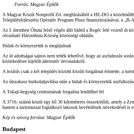
Forrás: Magyar Építők
A Magyar Közút Nonprofit Zrt. megbízásából a HE-DO a közelmúltban 
Településfejlesztési Operatív Program Plusz finanszírozásával, a „B
Az I. ütemben Óhuta felső végén álló hídtól a Regéc felé vezető út k
olvasható Háromhuta Község közösségi oldalán.
Hidak és környezetük is megújulnak
Az út adottságai sajnos nem tették lehetővé, hogy az aszfaltozás során 
közlekedésre kijelölt alternatív útvonalakról.
A lezárás csak a két település közötti közúti forgalmat érintette, a tur
Az útszakasz burkolatjavítása után a hidak és környezetük aszfaltozás
A Tokaji-hegység centrumának forgalma lendülhet fel
A 3716. számú közút egy bő 30 kilométeres összekötőút, amely a Zem
hanem a turizmussal foglalkozó lakosok bevételének növekedését is e
Kép és szöveg forrása: Magyar Építők
Budapest