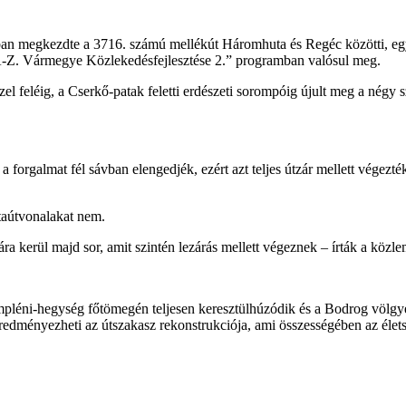
megkezdte a 3716. számú mellékút Háromhuta és Regéc közötti, egyik k
-A-Z. Vármegye Közlekedésfejlesztése 2.” programban valósul meg.
özel feléig, a Cserkő-patak feletti erdészeti sorompóig újult meg a né
a forgalmat fél sávban elengedjék, ezért azt teljes útzár mellett végezt
istaútvonalakat nem.
ára kerül majd sor, amit szintén lezárás mellett végeznek – írták a köz
pléni-hegység főtömegén teljesen keresztülhúzódik és a Bodrog völgy
redményezheti az útszakasz rekonstrukciója, ami összességében az élet